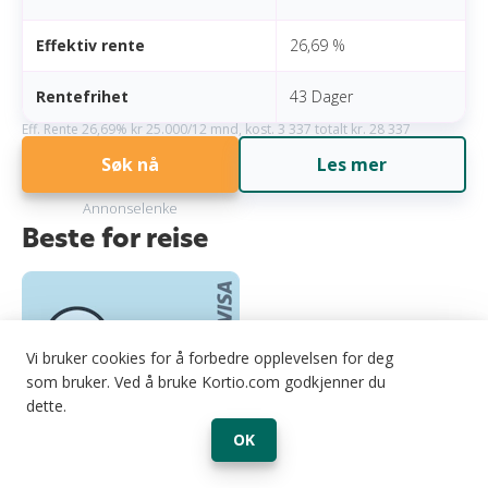
Effektiv rente
26,69 %
Rentefrihet
43 Dager
Eff. Rente 26,69% kr 25.000/12 mnd, kost. 3 337 totalt kr. 28 337
Søk nå
Les mer
Annonselenke
Beste for reise
Vi bruker cookies for å forbedre opplevelsen for deg
som bruker. Ved å bruke Kortio.com godkjenner du
dette.
Kåret til Europas beste lojalitetskredittkort på Freddie
OK
Awards 2025, med lavt valutapåslag på 1,75 % og opptil