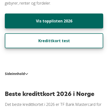
gebyrer, renter og fordeler.
Vis topplisten 2026
Kredittkort test
Sideinnhold
Beste kredittkort 2026 i Norge
Beste kredittkort 2026 i Norge
Anbefalte kredittkortkategorier
Siste kundeanmeldelser
Det beste kredittkortet i 2026 er TF Bank Mastercard for
De siste spørsmålene fra våre besøkende