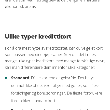
interessert i?)
økonomisk brems.
Har du en god økonomi, er det ingen ting i veien for å
eie mer enn ett kredittkort. Du kan eie Sparebank 1s
Platinum-kort
for
loungetilgang
samt tilgang til
reiserabatter og eksklusive opplevelser med
Mastercard Priceless. I tillegg kan du eie Trumf
Ulike typer kredittkort
Kredittkort for større opptjening av Trumf-bonus som
du veksler til Eurobonus-poeng.
For å dra mest nytte av kredittkortet, bør du velge et kort
som passer med dine kjøpsvaner. Selv om det finnes
mange ulike typer kredittkort, med mange forskjellige navn,
kan man differensiere dem innenfor ulike kategorier:
Standard
: Disse kortene er gebyrfrie. Det betyr
derimot ikke at det ikke følger med goder, som f.eks.
forsikringer og bonusordninger. De fleste forbrukere
foretrekker standard-kort.