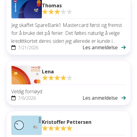
Thomas
Jeg skaffet SpareBank1 Mastercard først og fremst
for å bruke det på ferier. Det føltes naturlig å velge
kredittkortet deres siden jeg allerede er kunde i
Les anmeldelse
7/21/2026
banken. Jeg liker at reiseforsikring er inkludert, men
jeg vurderer å bytte til et cashbackkort.
Lena
Veldig fornøyd
Les anmeldelse
7/6/2026
Kristoffer Pettersen