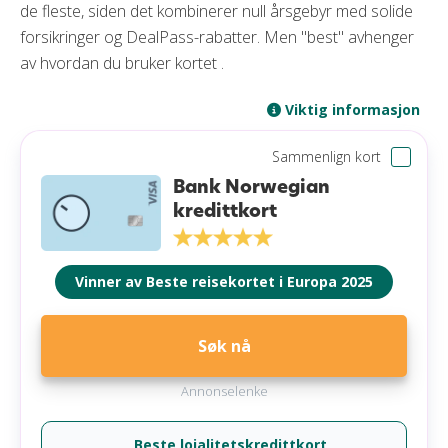
de fleste, siden det kombinerer null årsgebyr med solide
Hva er et kredittkort?
forsikringer og DealPass-rabatter. Men "best" avhenger
Debetkort eller kredittkort — hva passer deg?
av hvordan du bruker kortet .
Ulike typer kredittkort
Viktig informasjon
Krav for å få et kredittkort
Slik finner du det beste kredittkortet for deg
Sammenlign kort
Beste kredittkort for ulike kategorier
Bank Norwegian
Slik vurderer vi de beste kredittkortene
kredittkort
Hvilken bank har flest fornøyde kunder?
Fordeler og ulemper med kredittkort
Vinner av Beste reisekortet i Europa 2025
Kredittkortgebyrer
Slik unngår du dyre feil med kredittkortet
Søk nå
Spørsmål og svar
Annonselenke
Beste lojalitetskredittkort