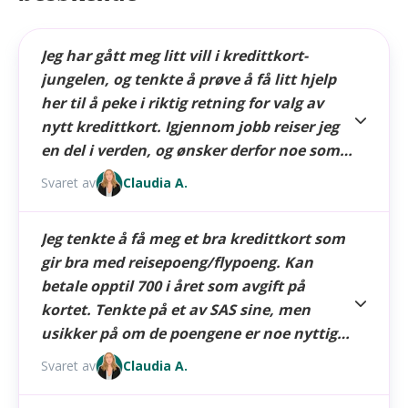
Jeg har gått meg litt vill i kredittkort-
jungelen, og tenkte å prøve å få litt hjelp
her til å peke i riktig retning for valg av
nytt kredittkort. Igjennom jobb reiser jeg
en del i verden, og ønsker derfor noe som
blir godkjent de fleste steder/land. Av
Svaret av
Claudia A.
samme årsak er det et pluss om det gir
fordeler i form av lounge-Access, rabatt,
Det er betalingsnettverkene som avgjør hvor du kan
Jeg tenkte å få meg et bra kredittkort som
cashback eller annen poengopptjening. Jeg
bruke kredittkort utenfor Norge.
gir bra med reisepoeng/flypoeng. Kan
ønsker også fordeler i form av hotell og
betale opptil 700 i året som avgift på
Mastercards og Visas respektive nettverk har omtrent
privatreiser samt rabatter i norske
samme utbredelse. Forhandlere som aksepterer
kortet. Tenkte på et av SAS sine, men
Visa
,
nettbutikker. Jeg skal nemlig gjøre diverse
aksepterer stort sett
Mastercard
også (og omvendt).
usikker på om de poengene er noe nyttig
dyre kjøp i forbindelse med flytting. Fra før
når SAS skal inn i Star alliance. Men igjen,
har jeg Sparebank 1 som privatbank, og
American Express
driver sitt eget betalingsnettverk.
Svaret av
Claudia A.
så vet jeg ikke helt. Noen tips?
Utbredelsen er ikke like omfattende som den er med
Bank Norwegian som kredittkort, men
Mastercard og Visa, men Amex har de siste årene