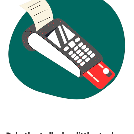
som Kiwi og Meny. Deretter kan du overføre bonusen
automatisk til
SAS Eurobonus
– 1 krone i Trumf-bonus
gir deg 13,5 Eurobonus-poeng. Til slutt kan du kjøpe
flybilletter og hotellovernattinger for eksempel, av SAS
og partnerne med poengene.
Men dette er ikke alt. Du forteller at du skal flytte. Som
Trumf-medlem får du også Trumf-bonus hos om lag
200 norske og skandinaviske nettbutikker via Trumf
Netthandel, slik som:
Elektroimportøren (3,9 %)
Lunehjem.no (6,2 %)
Komplett.no (1,5 %)
Kitch’n (3,1 %)
Kjøper du kjøleskap på Komplett for 12.000 kroner, for
eksempel, får du 180 kroner i Trumf-bonus, eller 2.430
Eurobonus-poeng med automatisk overføring. På
Trumf Netthandel
får du også bonus fra en rekke