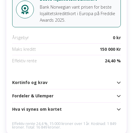
Bank Norwegian vant prisen for beste
lojalitetskredittkort i Europa på Freddie
Awards 2025.
Årsgebyr
0 kr
Maks kreditt
150 000 Kr
Effektiv rente
24,40 %
Kortinfo og krav
Fordeler & Ulemper
Kortinfo
Årsgebyr
0 kr
Hva vi synes om kortet
Fordeler
Maks kreditt
150 000 kr
Velg mellom CashPoints eller cashback på alle kjøp
Effektiv rente 24,4 %, 15 000 kroner over 1 år. Kostnad: 1 849
kroner. Total: 16 849 kroner.
Rente
21,99 %
Kåret til beste lojalitetskredittkort i Europa 2025