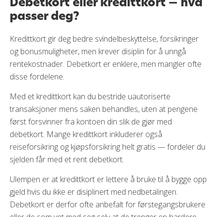
Debetkort eller kredittkort — hva
reiselivsaktører. Vær oppmerksom på at du ikke
passer deg?
trenger Trumf-kredittkortet for å få bonus på Trumf
Netthandel, men at du må være Trumf-medlem.
Kredittkort gir deg bedre svindelbeskyttelse, forsikringer
Trumf kredittkort har i tillegg en brukbar
og bonusmuligheter, men krever disiplin for å unngå
reiseforsikring
, men den er ikke like omfattende som
den du får med Sparebank 1 Platinum. Den inkluderer
rentekostnader. Debetkort er enklere, men mangler ofte
ikke
leiebilforsikring
, for eksempel. Du får heller ikke
disse fordelene.
loungetilgang med dette kortet.
Med et kredittkort kan du bestride uautoriserte
transaksjoner mens saken behandles, uten at pengene
Du bør trolig kombinere flere
først forsvinner fra kontoen din slik de gjør med
kort
debetkort. Mange kredittkort inkluderer også
reiseforsikring og kjøpsforsikring helt gratis — fordeler du
Det har dessverre vært en klar trend de siste årene at
sjelden får med et rent debetkort.
norske kredittkort har mistet belønninger. Det finnes
nesten ikke lenger kort som kan gi deg belønninger og
Ulempen er at kredittkort er lettere å bruke til å bygge opp
fordeler på alle områdene du ønsker. (
DNB Saga
gjeld hvis du ikke er disiplinert med nedbetalingen.
Mastercard
er et av svært få unntak, men for å få det
Debetkort er derfor ofte anbefalt for førstegangsbrukere
må du bytte bank – og det er du kanskje ikke
eller de som vet med seg selv at de trenger en hardere