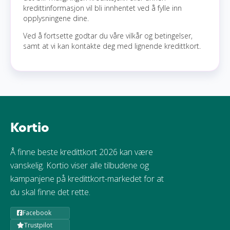
kredittinformasjon vil bli innhentet ved å fylle inn
opplysningene dine.
Ved å fortsette godtar du våre vilkår og betingelser,
samt at vi kan kontakte deg med lignende kredittkort.
Kortio
Å finne beste kredittkort 2026 kan være
vanskelig. Kortio viser alle tilbudene og
kampanjene på kredittkort-markedet for at
du skal finne det rette.
Facebook
Trustpilot