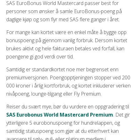
SAS EuroBonus World Mastercard passer best for
personer som ønsker å samle EuroBonus-poeng på
daglige kjøp og som flyr med SAS flere ganger i året.
For mange kan kortet være en enkel måte å bygge opp
bonuspoeng på gjennom vanlig forbruk. Dersom kortet
brukes aktivt og hele fakturaen betales ved forfall, kan
poengene gi god verdi over tid.
Samtidig er standardkortet noe mer begrenset enn
premiumversjonen. Poengopptjeningen stopper ved 200
000 kroner i årlig kortforbruk, og kortet inkluderer verken
nivåpoeng, lounge-tilgang eller Fly Premium.
Reiser du svært mye, bør du vurdere en oppgradering til
SAS Eurobonus World Mastercard Premium
. Det gir
ytterligere 5 eurobonuspoeng for hundrelappen, og
samtidig statuspoeng som gjør at du etterhvert kan
avansere til sølv-, gull- eller platinum medlem i