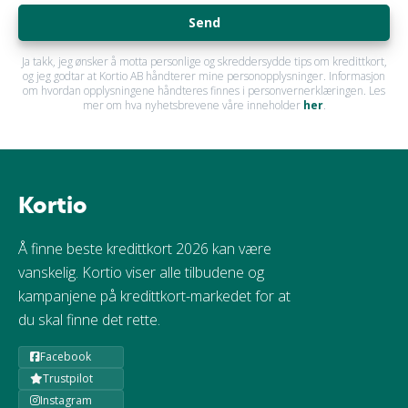
Send
Ja takk, jeg ønsker å motta personlige og skreddersydde tips om kredittkort,
og jeg godtar at Kortio AB håndterer mine personopplysninger. Informasjon
om hvordan opplysningene håndteres finnes i personvernerklæringen. Les
mer om hva nyhetsbrevene våre inneholder
her
.
Kortio
Å finne beste kredittkort 2026 kan være
vanskelig. Kortio viser alle tilbudene og
kampanjene på kredittkort-markedet for at
du skal finne det rette.
Facebook
Trustpilot
Instagram