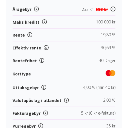
Årsgebyr
233 kr
588 kr
100 000 kr
Maks kreditt
19,80 %
Rente
30,69 %
Effektiv rente
40 Dager
Rentefrihet
Korttype
4,00 % (min 40 kr)
Uttaksgebyr
2,00 %
Valutapåslag i utlandet
15 kr (0 kr e-faktura)
Fakturagebyr
35 kr
Purregebyr