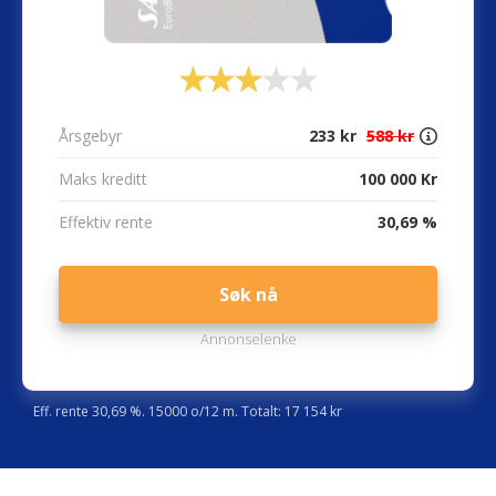
Årsgebyr
233 kr
588 kr
Maks kreditt
100 000 Kr
Effektiv rente
30,69 %
Søk nå
Annonselenke
Eff. rente 30,69 %. 15000 o/12 m. Totalt: 17 154 kr