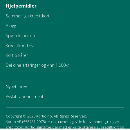
Hjelpemidler
Sammenlign kredittkort
Blogg
Spør eksperten
Kredittkort test
Kortio kårer
Del dine erfaringer og vinn 1.000kr
Nyhetsbrev
Avslutt abonnement
Copyright © 2026 Kortio.no. All Rights Reserved.
Kortio AB (556781-2978) er en uavhengig side for sammenligning av
kredittkort. Kortio samarbeider med enkelte utgivere av kredittkort og