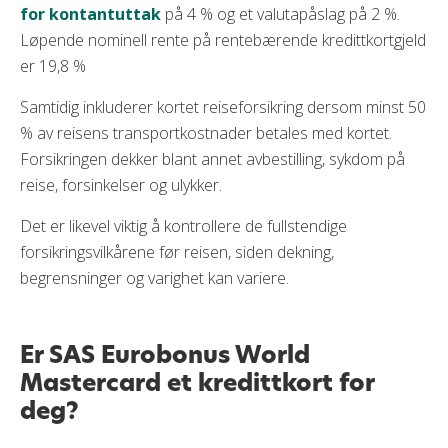
for kontantuttak
på 4 % og et valutapåslag på 2 %.
Løpende nominell rente på rentebærende kredittkortgjeld
er 19,8 %
Samtidig inkluderer kortet reiseforsikring dersom minst 50
% av reisens transportkostnader betales med kortet.
Forsikringen dekker blant annet avbestilling, sykdom på
reise, forsinkelser og ulykker.
Det er likevel viktig å kontrollere de fullstendige
forsikringsvilkårene før reisen, siden dekning,
begrensninger og varighet kan variere.
Er SAS Eurobonus World
Mastercard et kredittkort for
deg?