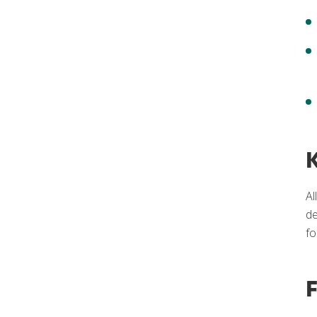
K
Al
de
fo
F