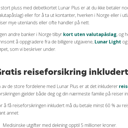
 stort pluss med debetkortet Lunar Plus er at du ikke betaler no
alutapåslag) eller for å ta ut kontanter, hverken i Norge eller i utl
iser mye utenlands eller ofte handler på nett.
gen andre banker i Norge tilbyr
kort uten valutapåslag
, og 
nnsomt å oppgradere fra de billigere utgavene,
Lunar Light
o
øpet, som vi beskriver under.
ratis reiseforsikring inkluder
 av de store fordelene med Lunar Plus er at det inkluderer
rei
rsikringen gjelder både deg og din nærmeste familie på reiser in
r å få reiseforsikringen inkludert må du betale minst 60 % av r
ant annet:
Medisinske utgifter med dekning opptil 5 millioner kroner.