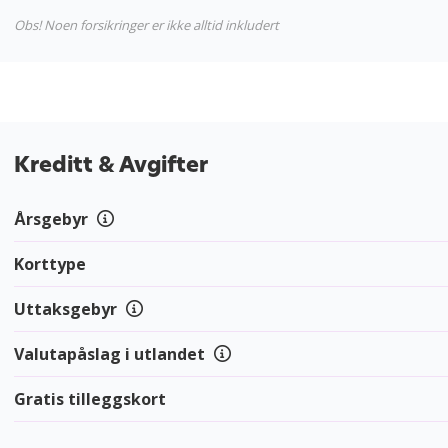
Obs! Noen forsikringer er ikke alltid inkludert
Kreditt & Avgifter
Årsgebyr
Korttype
Uttaksgebyr
Valutapåslag i utlandet
Gratis tilleggskort