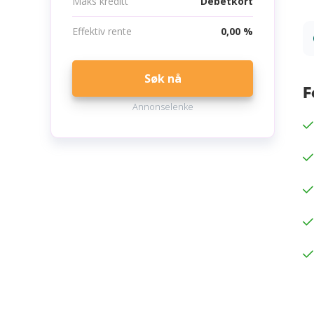
Maks kreditt
Debetkort
Effektiv rente
0,00 %
Søk nå
F
Annonselenke