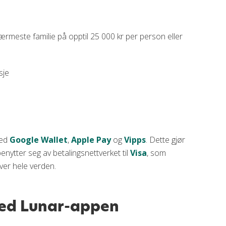
ærmeste familie på opptil 25 000 kr per person eller
sje
ed
Google Wallet
,
Apple Pay
og
Vipps
. Dette gjør
nytter seg av betalingsnettverket til
Visa
, som
ver hele verden.
med Lunar-appen