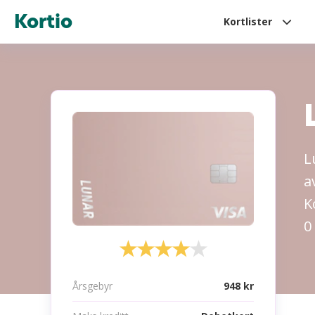
Kortio
Kortlister
L
a
K
0
Årsgebyr
948 kr