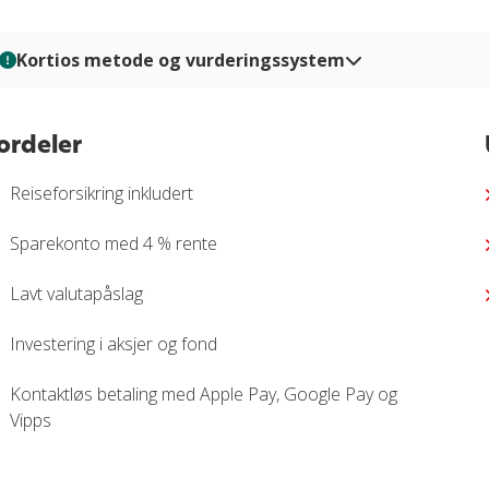
Kortios metode og vurderingssystem
Hos Kortio analyserer og vurderer vi kredittkort gjennom en str
ned i flere viktige kategorier slik at du enkelt kan sammenligne fo
ordeler
basert på verifisert informasjon, praktiske tester og redaksjonell
grunnlag når du skal velge kredittkort.
Reiseforsikring inkludert
Les mer om hvordan vi vurderer og graderer kredittkort i vår
vu
Sparekonto med 4 % rente
Lavt valutapåslag
Investering i aksjer og fond
Kontaktløs betaling med Apple Pay, Google Pay og
Vipps