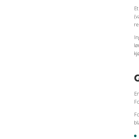
Et
(v
re
In
lø
kj
G
En
Fo
Fo
bl