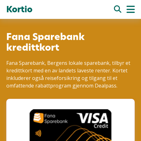
Kortio
Fana Sparebank
kredittkort
Fana Sparebank, Bergens lokale sparebank, tilbyr et
kredittkort med en av landets laveste renter. Kortet
inkluderer også reiseforsikring og tilgang til et
omfattende rabattprogram gjennom Dealpass.