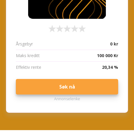
Årsgebyr
0 kr
Maks kreditt
100 000 Kr
Effektiv rente
20,34 %
Søk nå
Annonselenke