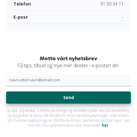
Telefon
91 50 34 11
E-post
-
Motta vårt nyhetsbrev
Få tips, tilbud og mye mer direkte i e-posten din.
Send
Ja takk, jeg ønsker å motta personlige og skreddersydde tips om kredittkort,
og jeg godtar at Kortio AB håndterer mine personopplysninger. Informasjon
om hvordan opplysningene håndteres finnes i personvernerklæringen. Les
mer om hva nyhetsbrevene våre inneholder
her
.