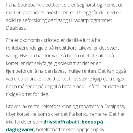
Fana Sparebank kredittkort skiller seg først og fremst ut
med en av landets laveste renter. I tillegg får du med en
solid reiseforsikring og tilgang til rabattprogrammet
Dealpass.
Fra et økonomisk ståsted er det ikke lurt å ha
rentebærende gjeld på kredittkort. Likevel er det svært
vanlig. Hvis du har for vane å ha en ubetalt saldo på
kortet, er det selvfølgelig soleklart at det er en
kjempefordel å ha den lavest mulige renten. Det kan også
være du vil bruke kredittkortet til et større kjøp du trenger
noen måneder på deg til å betale ned. I så fall er dette det
riktige kortet for deg.
Utover lav rente, reiseforsikring og rabatter via Dealpass,
tilbyr kortet lite som skiller det fra konkurrentene. Det har
ikke fordeler som
drivstoffrabatt
,
bonus på
dagligvarer
, hotellrabatter eller opptjening av