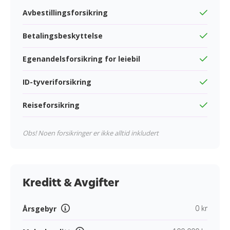
Avbestillingsforsikring
Betalingsbeskyttelse
Egenandelsforsikring for leiebil
ID-tyveriforsikring
Reiseforsikring
Obs! Noen forsikringer er ikke alltid inkludert
Kreditt & Avgifter
0 kr
Årsgebyr