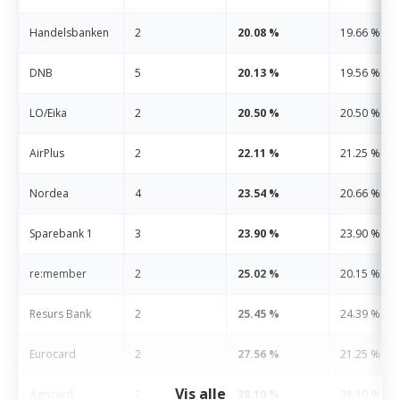
Handelsbanken
2
20.08 %
19.66 %
DNB
5
20.13 %
19.56 %
LO/Eika
2
20.50 %
20.50 %
AirPlus
2
22.11 %
21.25 %
Nordea
4
23.54 %
20.66 %
Sparebank 1
3
23.90 %
23.90 %
re:member
2
25.02 %
20.15 %
Resurs Bank
2
25.45 %
24.39 %
Eurocard
2
27.56 %
21.25 %
Vis alle
Agricard
2
28.10 %
28.10 %