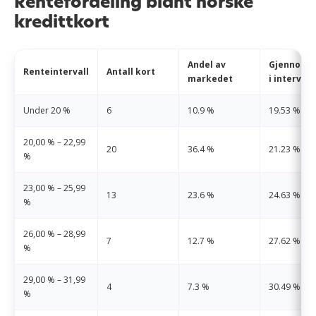
Rentefordeling blant norske
kredittkort
Andel av
Gjennomsn
Renteintervall
Antall kort
markedet
i intervall
Under 20 %
6
10.9 %
19.53 %
20,00 % – 22,99
20
36.4 %
21.23 %
%
23,00 % – 25,99
13
23.6 %
24.63 %
%
26,00 % – 28,99
7
12.7 %
27.62 %
%
29,00 % – 31,99
4
7.3 %
30.49 %
%