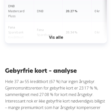
DNB
Mastercard
DNB
20.27 %
0 kr
Pluss
Fana
Fana
Sparebank
20.34 %
0 kr
Sparebank
Vis alle
Kredittkort
Gebyrfrie kort – analyse
Hele 37 av 55 kredittkort (67 %) har ingen årsgebyr.
Gjennomsnittsrenten for gebyrfrie kort er 23.17 % %,
sammenlignet med 27.08 % for kort med årsgebyr.
Interessant nok er ikke gebyrfrie kort nødvendigvis billigst
– mange premiumkort som har årsgebyr kompenserer