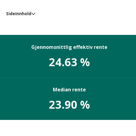
Sideinnhold
Nøkkeltall og markedsoversikt
Rentefordeling blant norske kredittkort
Kredittkort sortert etter rente (lavest til høyest)
Gjennomsnittlig effektiv rente
Gebyrfrie kort – analyse
24.63 %
Rentenivå for utvalgte banker
Metodikk og kilder
Median rente
23.90 %