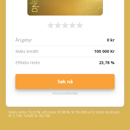
Årsgebyr
0 kr
Maks kreditt
100 000 Kr
Effektiv rente
23,78 %
Søk nå
Annonselenke
Nom.rente 19,20 %, eff.rente 20,98 %, kr 35.000 o/12 mnd. Kostnad:
kr 3.746. Totalt: kr 38.746