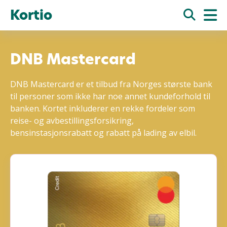
Kortio
DNB Mastercard
DNB Mastercard er et tilbud fra Norges største bank
til personer som ikke har noe annet kundeforhold til
banken. Kortet inkluderer en rekke fordeler som
reise- og avbestillingsforsikring,
bensinstasjonsrabatt og rabatt på lading av elbil.