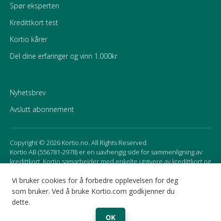
Spør eksperten
Kredittkort test
Kortio kårer
Del dine erfaringer og vinn 1.000kr
Nyhetsbrev
Avslutt abonnement
Copyright © 2026 Kortio.no. All Rights Reserved.
Kortio AB (556781-2978) er en uavhengig side for sammenligning av
kredittkort. Kortio samarbeider med enkelte utgivere av kredittkort og
mottar godtgjørelse for affiliate marketing. Det kan påvirke
rekkefølgen av kortene som presenteres på siden.
Vi bruker cookies for å forbedre opplevelsen for deg
som bruker. Ved å bruke Kortio.com godkjenner du
dette.
Sweden
Norway
OK