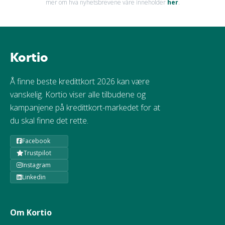
mer om hva nyhetsbrevene våre inneholder
her
.
Kortio
Å finne beste kredittkort 2026 kan være
vanskelig. Kortio viser alle tilbudene og
kampanjene på kredittkort-markedet for at
du skal finne det rette.
Facebook
Trustpilot
Instagram
Linkedin
Om Kortio