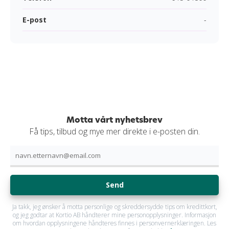
E-post
-
Motta vårt nyhetsbrev
Få tips, tilbud og mye mer direkte i e-posten din.
Send
Ja takk, jeg ønsker å motta personlige og skreddersydde tips om kredittkort,
og jeg godtar at Kortio AB håndterer mine personopplysninger. Informasjon
om hvordan opplysningene håndteres finnes i personvernerklæringen. Les