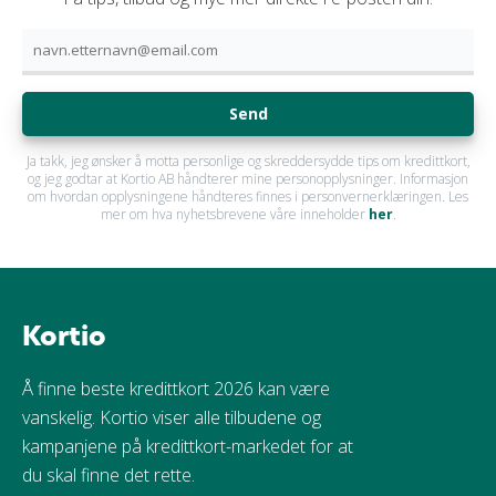
Send
Ja takk, jeg ønsker å motta personlige og skreddersydde tips om kredittkort,
og jeg godtar at Kortio AB håndterer mine personopplysninger. Informasjon
om hvordan opplysningene håndteres finnes i personvernerklæringen. Les
mer om hva nyhetsbrevene våre inneholder
her
.
Kortio
Å finne beste kredittkort 2026 kan være
vanskelig. Kortio viser alle tilbudene og
kampanjene på kredittkort-markedet for at
du skal finne det rette.