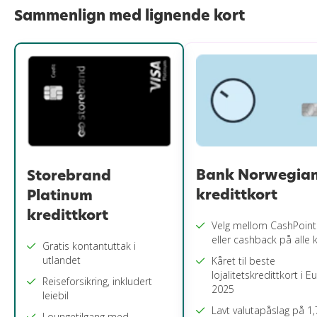
Sammenlign med lignende kort
Bank Norwegia
Storebrand
kredittkort
Platinum
kredittkort
Velg mellom CashPoint
eller cashback på alle 
Gratis kontantuttak i
utlandet
Kåret til beste
lojalitetskredittkort i 
Reiseforsikring, inkludert
2025
leiebil
Lavt valutapåslag på 1
Loungetilgang med