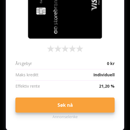
Årsgebyr
0 kr
Maks kreditt
Individuell
Effektiv rente
21,20 %
Søk nå
Annonselenke