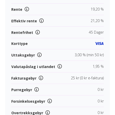
19,20 %
Rente
21,20 %
Effektiv rente
45 Dager
Rentefrihet
Korttype
3,00 % (min 50 kr)
Uttaksgebyr
1,95 %
Valutapåslag i utlandet
25 kr (0 kr e-faktura)
Fakturagebyr
0 kr
Purregebyr
0 kr
Forsinkelsesgebyr
0 kr
Overtrekksgebyr