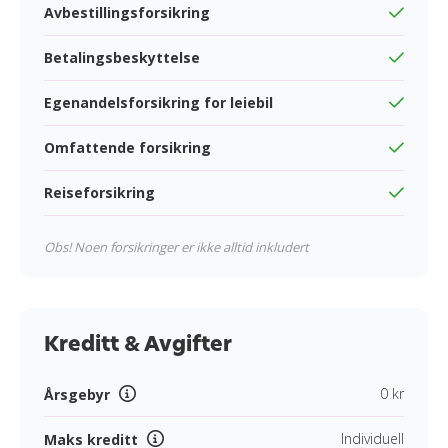
Avbestillingsforsikring
Betalingsbeskyttelse
Egenandelsforsikring for leiebil
Omfattende forsikring
Reiseforsikring
Obs! Noen forsikringer er ikke alltid inkludert
Kreditt & Avgifter
0 kr
Årsgebyr
Individuell
Maks kreditt