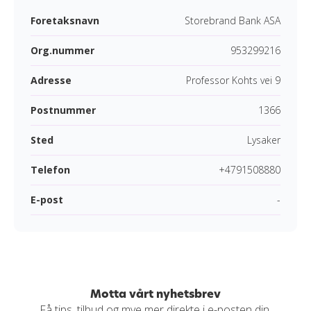
Foretaksnavn
Storebrand Bank ASA
Org.nummer
953299216
Adresse
Professor Kohts vei 9
Postnummer
1366
Sted
Lysaker
Telefon
+4791508880
E-post
-
Motta vårt nyhetsbrev
Få tips, tilbud og mye mer direkte i e-posten din.