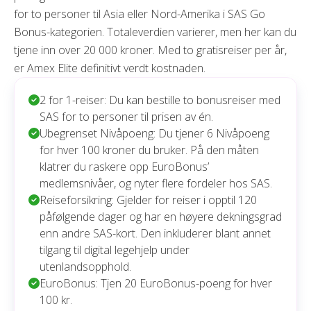
for to personer til Asia eller Nord-Amerika i SAS Go
Bonus-kategorien. Totaleverdien varierer, men her kan du
tjene inn over 20 000 kroner. Med to gratisreiser per år,
er Amex Elite definitivt verdt kostnaden.
2 for 1-reiser: Du kan bestille to bonusreiser med
SAS for to personer til prisen av én.
Ubegrenset Nivåpoeng: Du tjener 6 Nivåpoeng
for hver 100 kroner du bruker. På den måten
klatrer du raskere opp EuroBonus’
medlemsnivåer, og nyter flere fordeler hos SAS.
Reiseforsikring: Gjelder for reiser i opptil 120
påfølgende dager og har en høyere dekningsgrad
enn andre SAS-kort. Den inkluderer blant annet
tilgang til digital legehjelp under
utenlandsopphold.
EuroBonus: Tjen 20 EuroBonus-poeng for hver
100 kr.