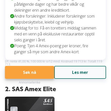
påfølgende dager og har bedre vilkår og
dekninger enn andre kredittkort.
Andre forsikringer: Inkluderer forsikringer som
kjøpsbeskyttelse, leiebil og veihjelp.
Middag for to: Få en toretters middag sammen
med en venn på eksklusive restauranter opptil
seks ganger i året.
Poeng: Tjen 4 Amex-poeng per kroner, fire
ganger så mye som andre Amex-kort.
Eff. rente 41,00 %, 100 000 kr o/12 mnd. Kostnad 19 713 kr. Totalt 119
713.
Søk nå
Les mer
Annonselenke
2. SAS Amex Elite