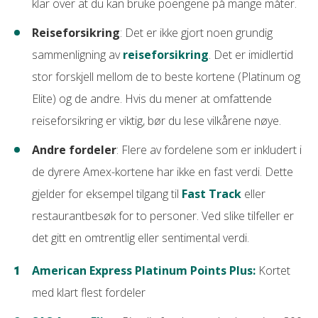
klar over at du kan bruke poengene på mange måter.
Mobile betalingsmetoder
Les mer om Bank Norwegian
Reiseforsikring
Google pay
: Det er ikke gjort noen grundig
kredittkort
sammenligning av
reiseforsikring
. Det er imidlertid
Apple pay
stor forskjell mellom de to beste kortene (Platinum og
Samsung pay
Elite) og de andre. Hvis du mener at omfattende
reiseforsikring er viktig, bør du lese vilkårene nøye.
Andre fordeler
: Flere av fordelene som er inkludert i
de dyrere Amex-kortene har ikke en fast verdi. Dette
gjelder for eksempel tilgang til
Fast Track
eller
restaurantbesøk for to personer. Ved slike tilfeller er
det gitt en omtrentlig eller sentimental verdi.
American Express Platinum Points Plus:
Kortet
med klart flest fordeler