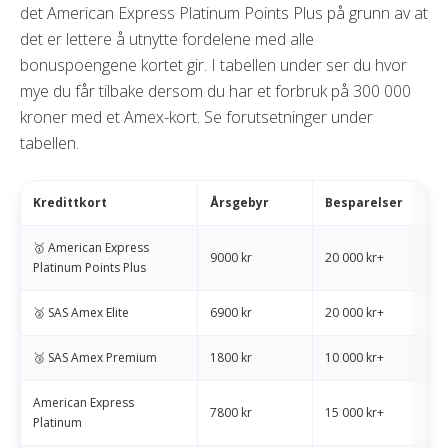
det American Express Platinum Points Plus på grunn av at
det er lettere å utnytte fordelene med alle
bonuspoengene kortet gir. I tabellen under ser du hvor
mye du får tilbake dersom du har et forbruk på 300 000
kroner med et Amex-kort. Se forutsetninger under
tabellen.
Kredittkort
Årsgebyr
Besparelser
🥇 American Express
9000 kr
20 000 kr+
Platinum Points Plus
🥈 SAS Amex Elite
6900 kr
20 000 kr+
🥉 SAS Amex Premium
1800 kr
10 000 kr+
American Express
7800 kr
15 000 kr+
Platinum