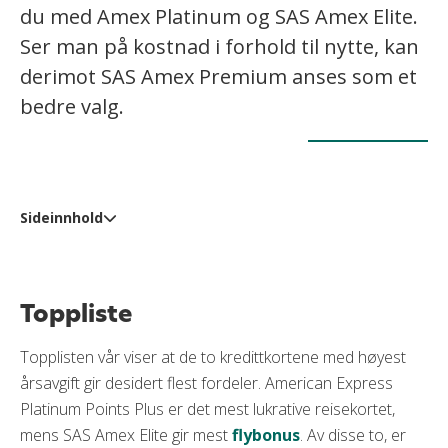
du med Amex Platinum og SAS Amex Elite.
Ser man på kostnad i forhold til nytte, kan
derimot SAS Amex Premium anses som et
bedre valg.
Sideinnhold
Toppliste
Kombiner Amex med et tilleggskort
Toppliste
Forutsetninger og sammenligning av Amex-kortene
Topplisten vår viser at de to kredittkortene med høyest
Hvilket Amex-kort gir mest verdi for pengene?
årsavgift gir desidert flest fordeler. American Express
Platinum Points Plus er det mest lukrative reisekortet,
mens SAS Amex Elite gir mest
flybonus
. Av disse to, er