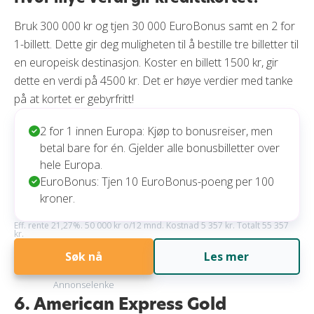
Bruk 300 000 kr og tjen 30 000 EuroBonus samt en 2 for
1-billett. Dette gir deg muligheten til å bestille tre billetter til
en europeisk destinasjon. Koster en billett 1500 kr, gir
dette en verdi på 4500 kr. Det er høye verdier med tanke
på at kortet er gebyrfritt!
2 for 1 innen Europa: Kjøp to bonusreiser, men
betal bare for én. Gjelder alle bonusbilletter over
hele Europa.
EuroBonus: Tjen 10 EuroBonus-poeng per 100
kroner.
Eff. rente 21,27%. 50 000 kr o/12 mnd. Kostnad 5 357 kr. Totalt 55 357
kr.
Søk nå
Les mer
Annonselenke
6. American Express Gold