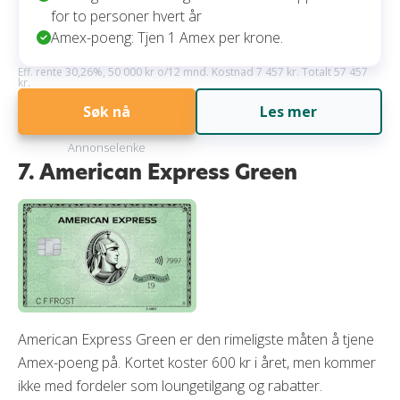
for to personer hvert år
Amex-poeng: Tjen 1 Amex per krone.
Eff. rente 30,26%, 50 000 kr o/12 mnd. Kostnad 7 457 kr. Totalt 57 457
kr.
Søk nå
Les mer
Annonselenke
7. American Express Green
American Express Green er den rimeligste måten å tjene
Amex-poeng på. Kortet koster 600 kr i året, men kommer
ikke med fordeler som loungetilgang og rabatter.