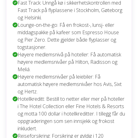
Fast Track: Unngå kø i sikkerhetskontrollen med
Fast Track på flyplassene i Stockholm, Gøteborg
og Helsinki.
Lounge-on-the-go: Få en frokost-, lunsj- eller
middagspakke på kafeer som Espresso House
og Pier Zero. Dette gjelder både flyplasser og
togstasjoner.
Høyere medlemsnivå på hoteller: Få automatisk
høyere medlemsnivåer på Hilton, Radisson og
Meliá.
Høyere medlemsnivåer på leiebiler: Få
automatisk høyere medlemsnivåer hos Avis, Sixt
og Hertz.
Hotellkreditt: Bestill to netter eller mer på hoteller
i The Hotel Collection eller Fine Hotels & Resorts
og motta 100 dollar i hotellkreditter. I tillegg får du
oppgraderingen som sen innsjekk og frokost
inkludert.
Reiseforsikring: Forsikring er gyldig i 120