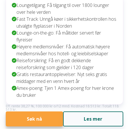
Loungetilgang: Få tilgang til over 1800 lounger
over hele verden
Fast Track: Unngå køer i sikkerhetskontrollen hos
utvalgte flyplasser i Norden
Lounge-on-the-go: Få måltider servert før
flyreiser
Høyere medlemsnivåer: Få automatisk høyere
medlemsnivåer hos hotell- og leiebilselskaper
Reiseforsikring: Få en godt dekkende
reiseforsikring som gjelder i 120 dager
Gratis restaurantopplevelser: Nyt seks gratis
middager med en venn hvert år
Amex-poeng: Tjen 1 Amex-poeng for hver krone
du bruker
Eff. rente 38,27 %, 100 000 kr o/12 mnd. Kostnad 18 513 kr. Totalt 118
513 kr.
Søk nå
Les mer