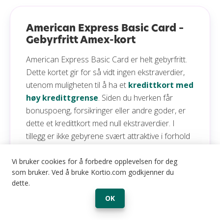
American Express Basic Card –
Gebyrfritt Amex-kort
American Express Basic Card er helt gebyrfritt.
Dette kortet gir for så vidt ingen ekstraverdier,
utenom muligheten til å ha et
kredittkort med
høy kredittgrense
. Siden du hverken får
bonuspoeng, forsikringer eller andre goder, er
dette et kredittkort med null ekstraverdier. I
tillegg er ikke gebyrene svært attraktive i forhold
til andre kredittkort i Norge. Likevel har vi
inkludert kortet i listen, i og med at mange
Vi bruker cookies for å forbedre opplevelsen for deg
som bruker. Ved å bruke Kortio.com godkjenner du
vurderer dette som et gratis alternativ for å eie
dette.
et Amex-kort.
OK