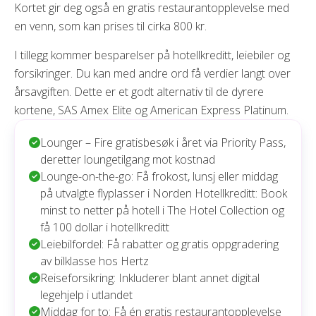
Kortet gir deg også en gratis restaurantopplevelse med
en venn, som kan prises til cirka 800 kr.
I tillegg kommer besparelser på hotellkreditt, leiebiler og
forsikringer. Du kan med andre ord få verdier langt over
årsavgiften. Dette er et godt alternativ til de dyrere
kortene, SAS Amex Elite og American Express Platinum.
Lounger – Fire gratisbesøk i året via Priority Pass,
deretter loungetilgang mot kostnad
Lounge-on-the-go: Få frokost, lunsj eller middag
på utvalgte flyplasser i Norden Hotellkreditt: Book
minst to netter på hotell i The Hotel Collection og
få 100 dollar i hotellkreditt
Leiebilfordel: Få rabatter og gratis oppgradering
av bilklasse hos Hertz
Reiseforsikring: Inkluderer blant annet digital
legehjelp i utlandet
Middag for to: Få én gratis restaurantopplevelse