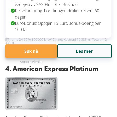
ved kjøp av SAS Plus eller Business
Reiseforsikring: Forsikringen dekker reiser i 60
dager.
EuroBonus: Opptjen 15 EuroBonus-poeng per
100 kr.
Eff. rente 24,69 %,100 000 kr o/12 mnd. Kostnad 12 333 kr. Totalt 112
333 kr.
Søk nå
Les mer
Annonselenke
4. American Express Platinum