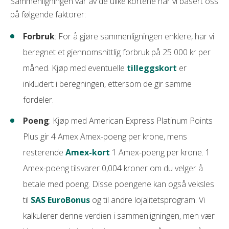
Sammenligningen vår av de ulike kortene har vi basert oss
cashback på alle kjøp. I tillegg får du en solid
Valutapåslag i utlandet
1,75 %
på følgende faktorer:
CashPoints kan kun brukes hos Norwegian
reiseforsikring og muligheten til gebyrfrie
Fakturagebyr
9 kr (0 kr e-faktura)
kontantuttak i utlandet.
Reiseforsikringen dekker ikke egenandel ved
Forbruk
: For å gjøre sammenligningen enklere, har vi
leiebil
Purregebyr
35 kr
Med en rente som er konkurransedyktig
beregnet et gjennomsnittlig forbruk på 25 000 kr per
sammenlignet med mange andre kort er dette et
Forsinkelsesgebyr
0 kr
måned. Kjøp med eventuelle
tilleggskort
er
godt valg også for deg som av og til delbetaler
inkludert i beregningen, ettersom de gir samme
Overtrekksgebyr
saldoen.
0 kr
fordeler.
Minstebeløp
3,50 % (min 300 kr)
Kortet passer spesielt godt for
reiseglade
nordmenn og for deg som ønsker et fleksibelt
Poeng
: Kjøp med American Express Platinum Points
Gratis tilleggskort
Nei
kredittkort til både hverdag og ferie.
Plus gir 4 Amex Amex-poeng per krone, mens
Bank Norwegian har dessuten høstet
Krav
resterende
Amex-kort
1 Amex-poeng per krone. 1
anerkjennelse internasjonalt og ble kåret til
Europas beste lojalitetskredittkort på Freddie
Amex-poeng tilsvarer 0,004 kroner om du velger å
Minst 18 gammel
Awards 2025. Kortet stakk også av med seieren i
betale med poeng. Disse poengene kan også veksles
Ansatt
vår test av kundeservice
der både chatbot, e-
til
SAS EuroBonus
og til andre lojalitetsprogram. Vi
post og telefon ga raske og grundige svar. Dette
Ingen betalingsanmerkninger
gjør at vi vurderer Bank Norwegian som et trygt og
kalkulerer denne verdien i sammenligningen, men vær
fordelaktig valg for de aller fleste.