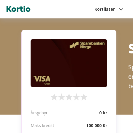
Kortio
Kortlister
S
e
b
Årsgebyr
0 kr
Maks kreditt
100 000 Kr