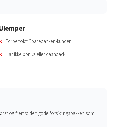
ukturert og transparent metode. Hvert kort brytes
rdeler, kostnader og vilkår. Alle vurderinger er
Ulemper
 analyse. Målet vårt er å gi deg et trygt og informert
Forbeholdt Sparebanken-kunder
rderingsprosess
.
Har ikke bonus eller cashback
 først og fremst den gode forsikringspakken som