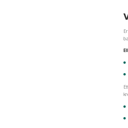
V
Er
ba
El
Et
kr