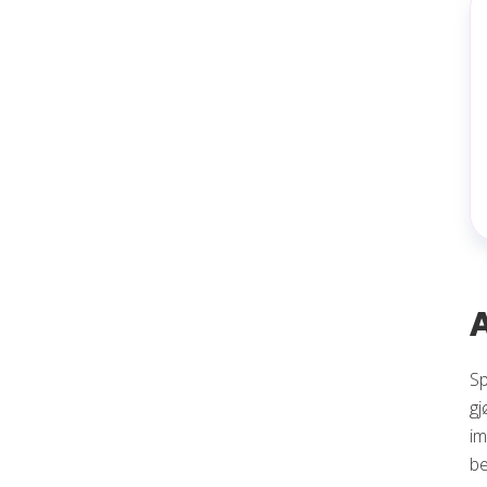
Sp
gj
im
be