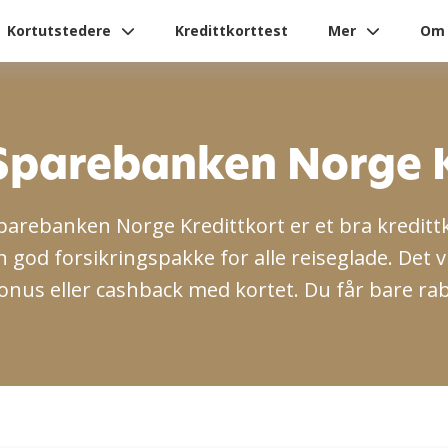
Kortutstedere
Kredittkorttest
Mer
Om 
Sparebanken Norge K
parebanken Norge Kredittkort er et bra kreditt
n god forsikringspakke for alle reiseglade. Det v
onus eller cashback med kortet. Du får bare rabat