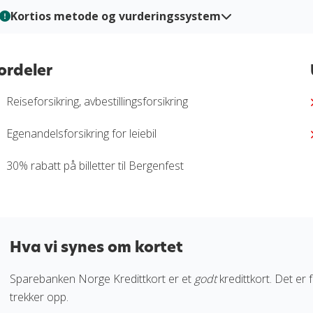
Kortios metode og vurderingssystem
Hos Kortio analyserer og vurderer vi kredittkort gjennom en str
ned i flere viktige kategorier slik at du enkelt kan sammenligne fo
ordeler
basert på verifisert informasjon, praktiske tester og redaksjonell
grunnlag når du skal velge kredittkort.
Reiseforsikring, avbestillingsforsikring
Les mer om hvordan vi vurderer og graderer kredittkort i vår
vu
Egenandelsforsikring for leiebil
30% rabatt på billetter til Bergenfest
Hva vi synes om kortet
Sparebanken Norge Kredittkort er et
godt
kredittkort. Det er
trekker opp.