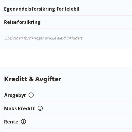
Egenandelsforsikring for leiebil
Reiseforsikring
Obs! Noen forsikringer er ikke alltid inkludert
Kreditt & Avgifter
Årsgebyr
Maks kreditt
Rente