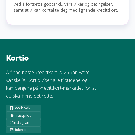
Ved å fortsette godtar du våre vilkår og betingelser,
samt at vi kan kontakte deg med lignende kredittkort.
Kortio
Å finne beste kredittkort 2026 kan være
vanskelig. Kortio viser alle tilbudene og
kampanjene på kredittkort-markedet for at
du skal finne det rette.
Facebook
Trustpilot
Instagram
Linkedin