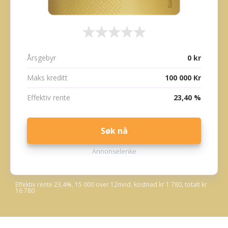
Årsgebyr
0 kr
Maks kreditt
100 000 Kr
Effektiv rente
23,40 %
Søk nå
Annonselenke
Effektiv rente 23,4%, 15 000 over 12mnd, kostnad kr 1 780, totalt kr
16 780