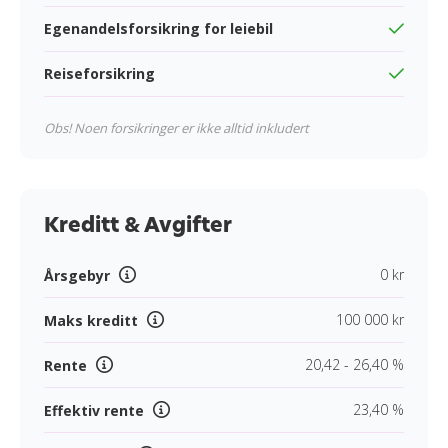
Egenandelsforsikring for leiebil
Reiseforsikring
Obs! Noen forsikringer er ikke alltid inkludert
Kreditt & Avgifter
0 kr
Årsgebyr
100 000 kr
Maks kreditt
20,42 - 26,40 %
Rente
23,40 %
Effektiv rente