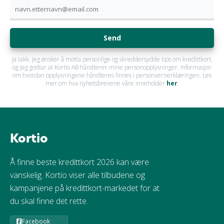
Send
Ja takk, jeg ønsker å motta personlige og skreddersydde tips om kredittkort,
og jeg godtar at Kortio AB håndterer mine personopplysninger. Informasjon
om hvordan opplysningene håndteres finnes i personvernerklæringen. Les
mer om hva nyhetsbrevene våre inneholder
her
.
Kortio
Å finne beste kredittkort 2026 kan være
vanskelig. Kortio viser alle tilbudene og
kampanjene på kredittkort-markedet for at
du skal finne det rette.
Facebook