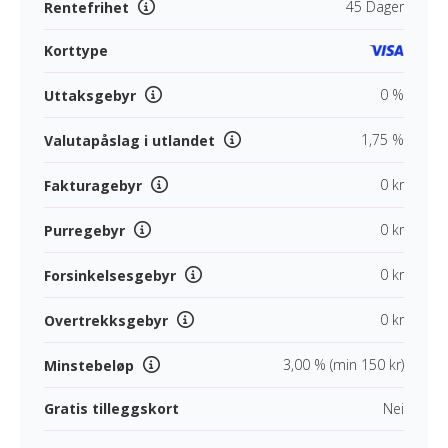
45 Dager
Rentefrihet
Korttype
0 %
Uttaksgebyr
1,75 %
Valutapåslag i utlandet
0 kr
Fakturagebyr
0 kr
Purregebyr
0 kr
Forsinkelsesgebyr
0 kr
Overtrekksgebyr
3,00 % (min 150 kr)
Minstebeløp
Gratis tilleggskort
Nei