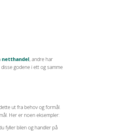
å netthandel
, andre har
le disse godene i ett og samme
dette ut fra behov og formål.
ormål. Her er noen eksempler:
du fyller bilen og handler på