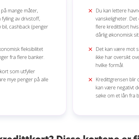
 på mange måter,
Du kan lettere hav
ylling av drivstoff,
vanskeligheter. Det 
v bil, cashback (penger
flere kredittkort hvi
dårlig økonomisk si
onomisk fleksibilitet
Det kan være mot s
ger fra flere banker.
ikke har oversikt ove
hvilke formål.
tkort som utfyller
re mye penger på alle
Kredittgrensen blir
kan være negativt 
søke om et lån fra 