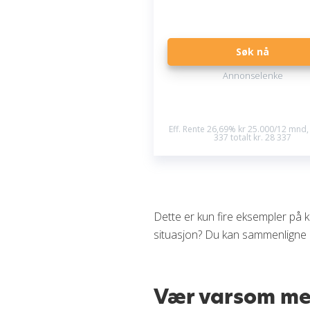
Søk nå
Annonselenke
Eff. Rente 26,69% kr 25.000/12 mnd, 
337 totalt kr. 28 337
Dette er kun fire eksempler på 
situasjon? Du kan sammenligne 
Vær varsom med