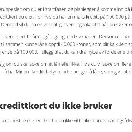
en, spesielt om du er i startfasen og planlegger å komme inn på 
dittkort du eier. For hvis du har en maks kreditt på 100 000 på
ld. Dermed vil du ha en vesentlig lavere egenkapital når du søker 
 om lavere kreditt når du går i gang med søknaden. Dersom du har
 til sammen kunne låne opptil 40.000 kroner, som blir kalkulert s
nse på 100 000. I tillegg til at du kan dra nytte av fordelene ti
g om du skal søke om et lån eller ikke. Hvis du vil søke om flere
r å ha. Mindre kreditt betyr mindre penger å låne, som gjør at d
kredittkort du ikke bruker
e bestille et kredittkort man ikke vil bruke, burde man også kv