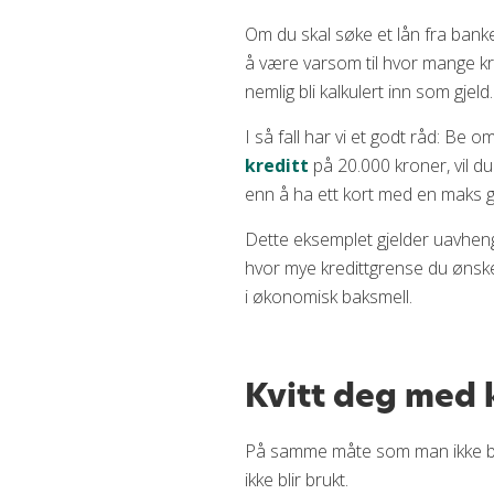
Om du skal søke et lån fra bank
å være varsom til hvor mange kre
nemlig bli kalkulert inn som gje
I så fall har vi et godt råd: Be
kreditt
på 20.000 kroner, vil du
enn å ha ett kort med en maks gre
Dette eksemplet gjelder uavhengi
hvor mye kredittgrense du ønske
i økonomisk baksmell.
Kvitt deg med 
På samme måte som man ikke burd
ikke blir brukt.