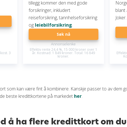
tillegg kommer den med gode
Norge
forsikringer, inkludert
blant
reiseforsikring, tannhelseforsikring
Joker
og
leiebilforsikring
.
Søk nå
Annonselenke
Effektiv rente 24,4 %, 15 000 kroner over 1
kost. 3
år. Kostnad: 1 849 kroner. Total: 16 849
Effekt
kroner.
Ko
kort som kan være fint å kombinere. Kanskje passer to av dem go
de beste kredittkortene på markedet
her
.
 å ha flere kredittkort om du