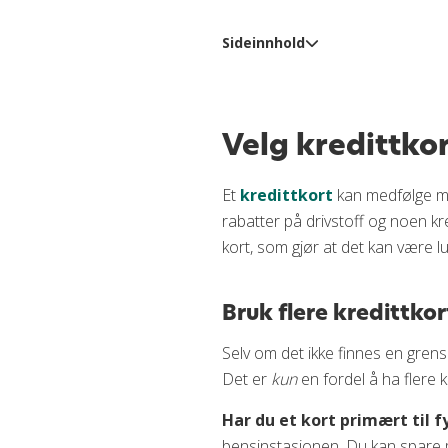
Sideinnhold
Velg kredittkort til ditt beh
Fordeler og ulemper med å h
Velg kredittkor
Vil du ha flere kredittkort? 
Et
kredittkort
kan medfølge m
Vær varsom med å ha flere k
rabatter på drivstoff og noen kr
Kvitt deg med kredittkort d
kort, som gjør at det kan være lur
Oppsummering
Ofte stilte spørsmål
Bruk flere kredittkor
Selv om det ikke finnes en grens
Det er
kun
en fordel å ha flere k
Har du et kort primært til f
bensinstasjonen. Du kan spare m