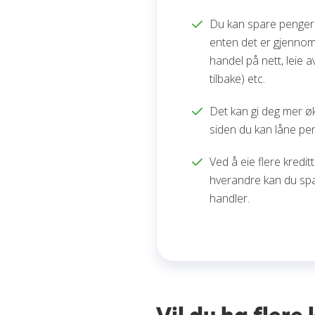
Du kan spare penger
enten det er gjennom f
handel på nett, leie a
tilbake) etc.
Det kan gi deg mer øk
siden du kan låne pen
Ved å eie flere kredit
hverandre kan du spa
handler.