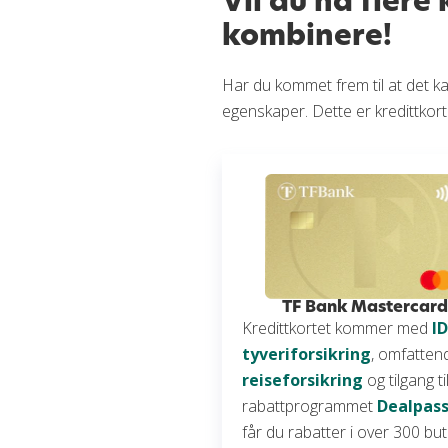
Vil du ha flere
kombinere!
Har du kommet frem til at det kan
egenskaper. Dette er kredittko
TF Bank Mastercar
Kredittkortet kommer med
ID
tyveriforsikring
, omfatten
reiseforsikring
og tilgang ti
rabattprogrammet
Dealpas
får du rabatter i over 300 but