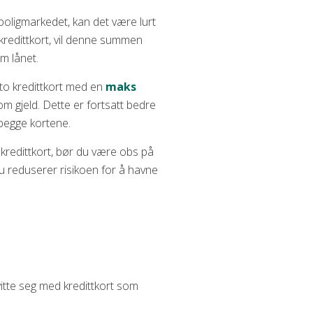
boligmarkedet, kan det være lurt
 kredittkort, vil denne summen
om lånet.
 to kredittkort med en
maks
om gjeld. Dette er fortsatt bedre
l begge kortene.
 kredittkort, bør du være obs på
u reduserer risikoen for å havne
itte seg med kredittkort som