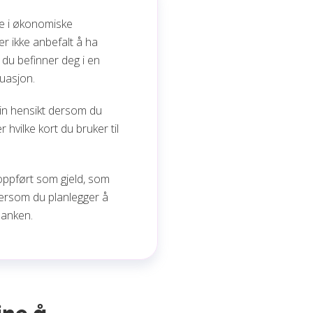
ne i økonomiske
er ikke anbefalt å ha
s du befinner deg i en
tuasjon.
in hensikt dersom du
r hvilke kort du bruker til
 oppført som gjeld, som
dersom du planlegger å
banken.