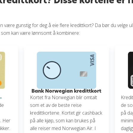
 kredittkort? Disse kortene er f
 være gunstig for deg å eie flere kredittkort? Da bør du velge uli
rt som kan være lønnsomt å kombinere:
d
Bank Norwegian kredittkort
-
Kortet fra Norwegian blir omtalt
Kredit
de
som et av de beste reise
de so
l
kredittkortene. Kortet gir cashback
på da
s
. Her
på alle kjøp, som kan brukes på
minim
ikker.
alle reiser med Norwegian Air. I
dagli