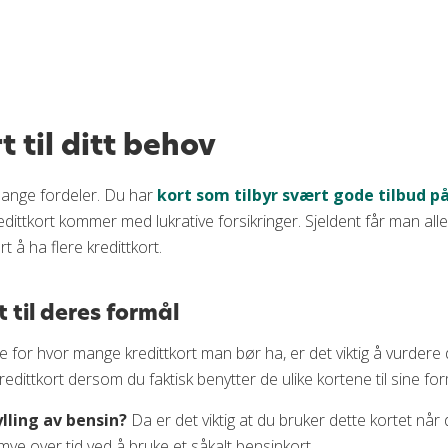
ov
a flere kredittkort
t til ditt behov
Disse kortene er fine å kombinere!
ange fordeler. Du har
kort som tilbyr svært gode tilbud p
redittkort om du søker lån
edittkort kommer med lukrative forsikringer. Sjeldent får man al
u ikke bruker
t å ha flere kredittkort.
t til deres formål
e for hvor mange kredittkort man bør ha, er det viktig å vurdere 
redittkort dersom du faktisk benytter de ulike kortene til sine f
ylling av bensin?
Da er det viktig at du bruker dette kortet når 
ye over tid ved å bruke et såkalt bensinkort.