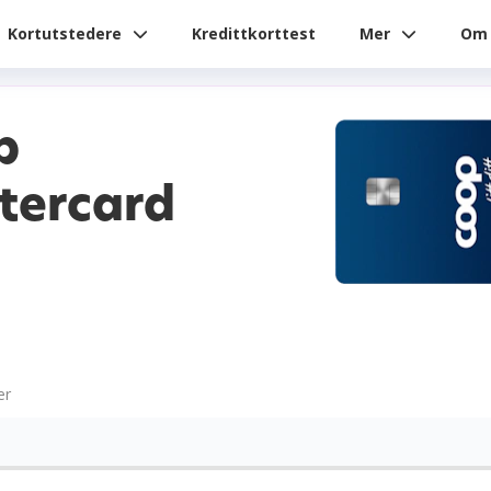
Kortutstedere
Kredittkorttest
Mer
Om 
p
tercard
er