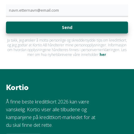
Send
Ja takk, jeg ønsker å motta personlige og skreddersydde tips om kredittkort,
og jeg godtar at Kortio AB håndterer mine personopplysninger. Informasjon
om hvordan opplysningene håndteres finnes i personvernerklæringen. Les
mer om hva nyhetsbrevene våre inneholder
her
.
Kortio
Å finne beste kredittkort 2026 kan være
vanskelig. Kortio viser alle tilbudene og
kampanjene på kredittkort-markedet for at
du skal finne det rette.