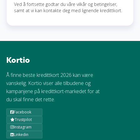
Ved å fortsette godtar du våre vilkår og betingelser,
samt at vi kan kontakte deg med lignende kredittkort.
Kortio
Å finne beste kredittkort 2026 kan være
vanskelig. Kortio viser alle tilbudene og
kampanjene på kredittkort-markedet for at
du skal finne det rette.
Facebook
Trustpilot
Instagram
Linkedin