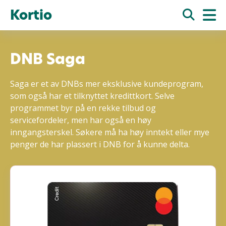
Kortio
DNB Saga
Saga er et av DNBs mer eksklusive kundeprogram,
som også har et tilknyttet kredittkort. Selve
programmet byr på en rekke tilbud og
servicefordeler, men har også en høy
inngangsterskel. Søkere må ha høy inntekt eller mye
penger de har plassert i DNB for å kunne delta.