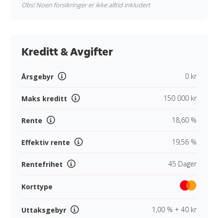
Obs! Noen forsikringer er ikke alltid inkludert
Kreditt & Avgifter
0 kr
Årsgebyr
150 000 kr
Maks kreditt
18,60 %
Rente
19,56 %
Effektiv rente
45 Dager
Rentefrihet
Korttype
1,00 % + 40 kr
Uttaksgebyr