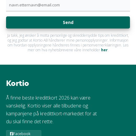
Send
Ja takk, jeg ønsker å motta personlige og skreddersydde tips om kredittkort,
og jeg godtar at Kortio AB håndterer mine personopplysninger. Informasjon
om hvordan opplysningene håndteres finnes i personvernerklæringen. Les
mer om hva nyhetsbrevene våre inneholder
her
.
Kortio
Å finne beste kredittkort 2026 kan være
vanskelig. Kortio viser alle tilbudene og
kampanjene på kredittkort-markedet for at
du skal finne det rette.
Facebook