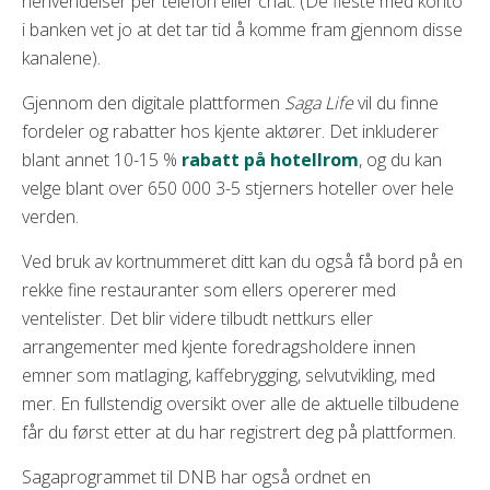
henvendelser per telefon eller chat. (De fleste med konto
i banken vet jo at det tar tid å komme fram gjennom disse
kanalene).
Gjennom den digitale plattformen
Saga Life
vil du finne
fordeler og rabatter hos kjente aktører. Det inkluderer
blant annet 10-15 %
rabatt på hotellrom
, og du kan
velge blant over 650 000 3-5 stjerners hoteller over hele
verden.
Ved bruk av kortnummeret ditt kan du også få bord på en
rekke fine restauranter som ellers opererer med
ventelister. Det blir videre tilbudt nettkurs eller
arrangementer med kjente foredragsholdere innen
emner som matlaging, kaffebrygging, selvutvikling, med
mer. En fullstendig oversikt over alle de aktuelle tilbudene
får du først etter at du har registrert deg på plattformen.
Sagaprogrammet til DNB har også ordnet en