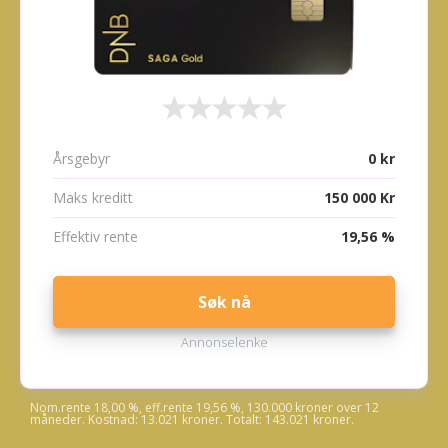
Årsgebyr
0 kr
Maks kreditt
150 000 Kr
Effektiv rente
19,56 %
Søk nå
Annonselenke
Nom.rente 18,00 %, eff.rente 19,56 %, 130.000 kroner over 12
måneder. Kostnad: 13.021 kroner. Totalt: 143.021 kroner.