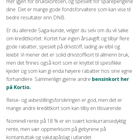
mer igjen for brukskontoen, og spesielt for sparepengene
dine. Det er mange gode fondsforvaltere som kan vise til
bedre resultater enn DNB.
Er du allerede Saga-kunde, velger du selv om du vil søke
om kredittkortet. Kortet har ingen årsavgift og tilbyr flere
gode rabatter, spesielt på drivstoff, lading av elbil og
leiebil. Vi mener det er solid drivstoffkort til allmenn bruk,
men det finnes også kort som er knyttet til spesifikke
kjeder og som kan gi enda høyere rabatter hos sine egne
forhandlere. Sammenlign gjerne andre
bensinkort her
på Kortio.
Reise- og avbestillingsforsikringen er god, men det er
mange andre kredittkort som kan tilby en tilsvarende.
Nominell rente på 18 % er en svært konkurransedyktig
rente, men vær oppmerksom på gebyrene på
kontantuttak og valutapåslag i utlandet.