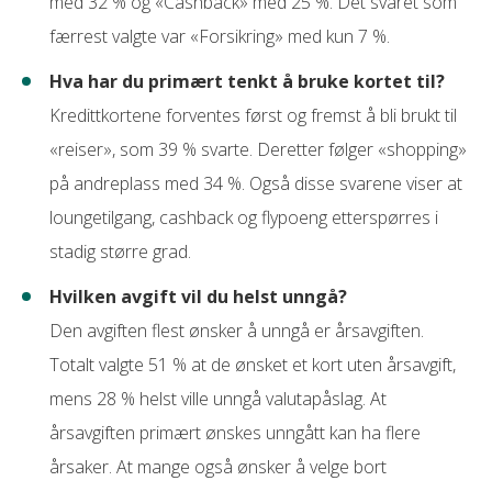
med 32 % og «Cashback» med 25 %. Det svaret som
færrest valgte var «Forsikring» med kun 7 %.
Hva har du primært tenkt å bruke kortet til?
Kredittkortene forventes først og fremst å bli brukt til
«reiser», som 39 % svarte. Deretter følger «shopping»
på andreplass med 34 %. Også disse svarene viser at
loungetilgang, cashback og flypoeng etterspørres i
stadig større grad.
Hvilken avgift vil du helst unngå?
Den avgiften flest ønsker å unngå er årsavgiften.
Totalt valgte 51 % at de ønsket et kort uten årsavgift,
mens 28 % helst ville unngå valutapåslag. At
årsavgiften primært ønskes unngått kan ha flere
årsaker. At mange også ønsker å velge bort