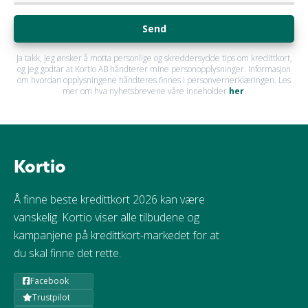
Send
Ja takk, jeg ønsker å motta personlige og skreddersydde tips om kredittkort,
og jeg godtar at Kortio AB håndterer mine personopplysninger. Informasjon
om hvordan opplysningene håndteres finnes i personvernerklæringen. Les
mer om hva nyhetsbrevene våre inneholder
her
.
Kortio
Å finne beste kredittkort 2026 kan være
vanskelig. Kortio viser alle tilbudene og
kampanjene på kredittkort-markedet for at
du skal finne det rette.
Facebook
Trustpilot