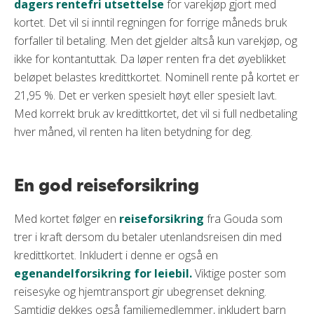
dagers rentefri utsettelse
for varekjøp gjort med
kortet. Det vil si inntil regningen for forrige måneds bruk
forfaller til betaling. Men det gjelder altså kun varekjøp, og
ikke for kontantuttak. Da løper renten fra det øyeblikket
beløpet belastes kredittkortet. Nominell rente på kortet er
21,95 %. Det er verken spesielt høyt eller spesielt lavt.
Med korrekt bruk av kredittkortet, det vil si full nedbetaling
hver måned, vil renten ha liten betydning for deg.
En god reiseforsikring
Med kortet følger en
reiseforsikring
fra Gouda som
trer i kraft dersom du betaler utenlandsreisen din med
kredittkortet. Inkludert i denne er også en
egenandelforsikring for leiebil.
Viktige poster som
reisesyke og hjemtransport gir ubegrenset dekning.
Samtidig dekkes også familiemedlemmer, inkludert barn