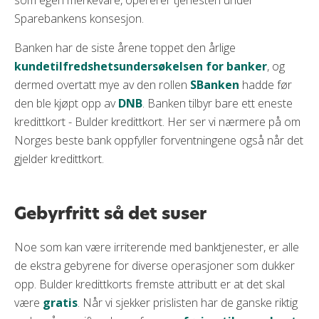
som egen merkevare, opererer tjenesten under
Sparebankens konsesjon.
Banken har de siste årene toppet den årlige
kundetilfredshetsundersøkelsen for banker
, og
dermed overtatt mye av den rollen
SBanken
hadde før
den ble kjøpt opp av
DNB
. Banken tilbyr bare ett eneste
kredittkort - Bulder kredittkort. Her ser vi nærmere på om
Norges beste bank oppfyller forventningene også når det
gjelder kredittkort.
Gebyrfritt så det suser
Noe som kan være irriterende med banktjenester, er alle
de ekstra gebyrene for diverse operasjoner som dukker
opp. Bulder kredittkorts fremste attributt er at det skal
være
gratis
. Når vi sjekker prislisten har de ganske riktig