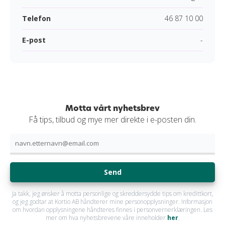
Telefon
46 87 10 00
E-post
-
Motta vårt nyhetsbrev
Få tips, tilbud og mye mer direkte i e-posten din.
Send
Ja takk, jeg ønsker å motta personlige og skreddersydde tips om kredittkort,
og jeg godtar at Kortio AB håndterer mine personopplysninger. Informasjon
om hvordan opplysningene håndteres finnes i personvernerklæringen. Les
mer om hva nyhetsbrevene våre inneholder
her
.