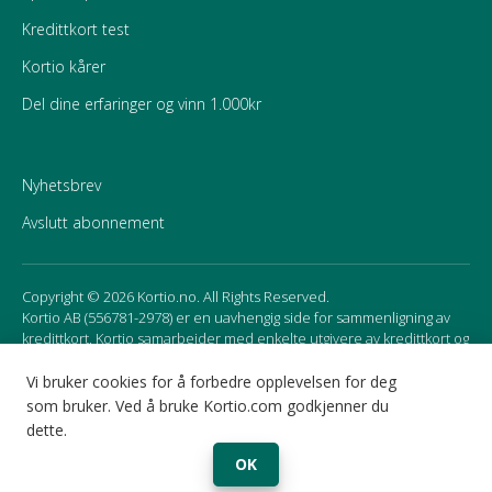
Kredittkort test
Kortio kårer
Del dine erfaringer og vinn 1.000kr
Nyhetsbrev
Avslutt abonnement
Copyright © 2026 Kortio.no. All Rights Reserved.
Kortio AB (556781-2978) er en uavhengig side for sammenligning av
kredittkort. Kortio samarbeider med enkelte utgivere av kredittkort og
mottar godtgjørelse for affiliate marketing. Det kan påvirke
rekkefølgen av kortene som presenteres på siden.
Vi bruker cookies for å forbedre opplevelsen for deg
som bruker. Ved å bruke Kortio.com godkjenner du
dette.
Sweden
Norway
OK