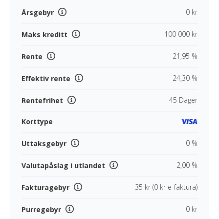
0 kr
Årsgebyr
100 000 kr
Maks kreditt
21,95 %
Rente
24,30 %
Effektiv rente
45 Dager
Rentefrihet
Korttype
0 %
Uttaksgebyr
2,00 %
Valutapåslag i utlandet
35 kr (0 kr e-faktura)
Fakturagebyr
0 kr
Purregebyr