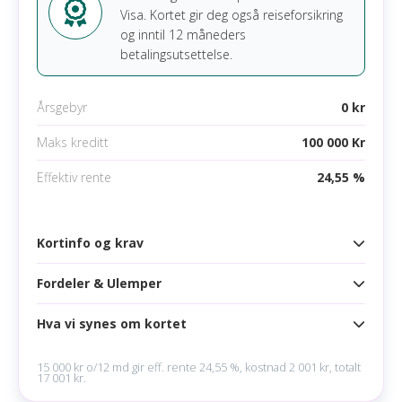
Les mer om N26 Smart
Visa. Kortet gir deg også reiseforsikring
og inntil 12 måneders
betalingsutsettelse.
Årsgebyr
0 kr
Maks kreditt
100 000 Kr
Effektiv rente
24,55 %
Kortinfo og krav
Fordeler & Ulemper
Kortinfo
Årsgebyr
0 kr
Hva vi synes om kortet
Fordeler
Maks kreditt
100 000 kr
Reiseforsikring
15 000 kr o/12 md gir eff. rente 24,55 %, kostnad 2 001 kr, totalt
17 001 kr.
Rente
22,28 %
50 dager rentefri periode