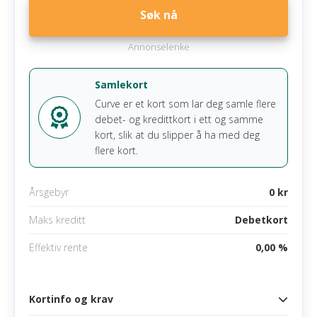
Mobile betalingsmetoder
En av de fremste fordelene med Curve Pay Pro er
Søk nå
at det gir 1 % cashback hos 6 utvalgte butikker,
Google pay
samt har høyere nivåer for gratis valutaveksling og
Annonselenke
Apple pay
minibankuttak. Dette kortet passer for de som
ønsker fleksibilitet og muligheten til å samle alle
Samsung pay
Samlekort
kortfordeler på ett sted
Curve er et kort som lar deg samle flere
debet- og kredittkort i ett og samme
Les mer om Curve Pay Pro
kort, slik at du slipper å ha med deg
flere kort.
Årsgebyr
0 kr
Maks kreditt
Debetkort
Effektiv rente
0,00 %
Kortinfo og krav