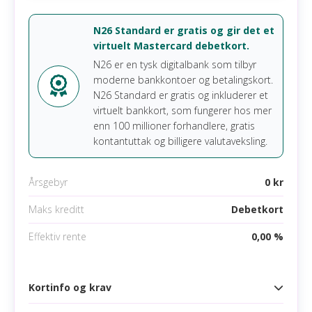
Les mer om Wallester Business Card
Valutapåslag ved betaling i annen valuta
N26 Standard er gratis og gir det et
virtuelt Mastercard debetkort.
N26 er en tysk digitalbank som tilbyr
moderne bankkontoer og betalingskort.
N26 Standard er gratis og inkluderer et
virtuelt bankkort, som fungerer hos mer
enn 100 millioner forhandlere, gratis
kontantuttak og billigere valutaveksling.
Årsgebyr
0 kr
Maks kreditt
Debetkort
Effektiv rente
0,00 %
Kortinfo og krav