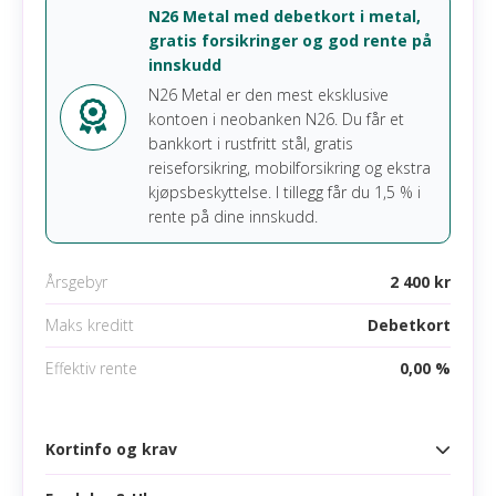
Google pay
N26 Metal med debetkort i metal,
Det jeg liker best med N26 Standard er
gratis forsikringer og god rente på
kombinasjonen av en gratis konto, gebyrfrie
Apple pay
innskudd
kortbetalinger i utlandet og en moderne app som
Samsung pay
gir god oversikt over økonomien. For mange vil
N26 Metal er den mest eksklusive
dette være et godt supplement til den vanlige
kontoen i neobanken N26. Du får et
banken hjemme.
bankkort i rustfritt stål, gratis
reiseforsikring, mobilforsikring og ekstra
kjøpsbeskyttelse. I tillegg får du 1,5 % i
Les mer om N26 Standard
rente på dine innskudd.
Årsgebyr
2 400 kr
Maks kreditt
Debetkort
Effektiv rente
0,00 %
Kortinfo og krav