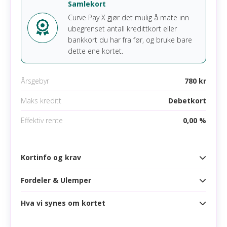
Samlekort
Revolut Metal gir opptjening av RevPoints som kan
Apple pay
Curve Pay X gjør det mulig å mate inn
brukes hos en rekke flyselskaper og reisetjenester.
ubegrenset antall kredittkort eller
Dersom flybonus er viktig for deg, finnes det
Samsung pay
bankkort du har fra før, og bruke bare
derfor alternativer som kan gi mer verdi.
dette ene kortet.
Les mer om N26 Metal
Årsgebyr
780 kr
Maks kreditt
Debetkort
Effektiv rente
0,00 %
Kortinfo og krav
Fordeler & Ulemper
Kortinfo
Årsgebyr
780 kr
Hva vi synes om kortet
Fordeler
Korttype
Legg til så mange kort du vil