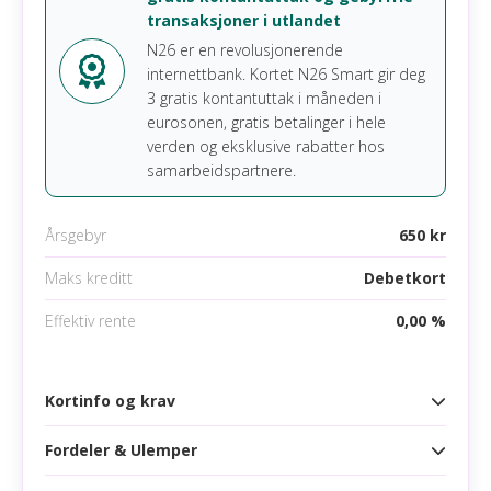
Samsung pay
transaksjoner i utlandet
Les mer om Curve Pay
N26 er en revolusjonerende
internettbank. Kortet N26 Smart gir deg
3 gratis kontantuttak i måneden i
eurosonen, gratis betalinger i hele
verden og eksklusive rabatter hos
samarbeidspartnere.
Årsgebyr
650 kr
Maks kreditt
Debetkort
Effektiv rente
0,00 %
Kortinfo og krav
Fordeler & Ulemper
Kortinfo