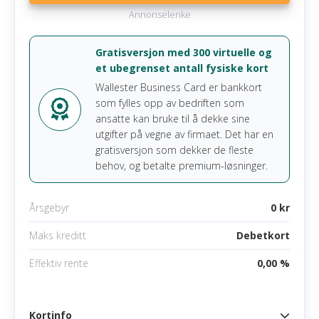
Forsinkelsesgebyr
0 kr
kredittkortregningen ved forfall, finnes det ofte
Annonselenke
Overtrekksgebyr
mer fordelaktige alternativer med opptil 40 dagers
0 kr
rentefrihet. Men dersom målet er å holde
Minstebeløp
0,00 % (min 0 kr)
Gratisversjon med 300 virtuelle og
rentekostnadene så lave som mulig ved
et ubegrenset antall fysiske kort
delbetaling, er Instabank kredittkort blant de mest
Gratis tilleggskort
Nei
Wallester Business Card er bankkort
interessante alternativene på markedet.
som fylles opp av bedriften som
Krav
ansatte kan bruke til å dekke sine
Les mer om Instabank kredittkort
utgifter på vegne av firmaet. Det har en
Minst 23 gammel
gratisversjon som dekker de fleste
behov, og betalte premium-løsninger.
Månedlig minimumsinntekt 20 833 kr
Ingen betalingsanmerkninger
Årsgebyr
0 kr
Mobile betalingsmetoder
Maks kreditt
Debetkort
Google pay
Effektiv rente
0,00 %
Apple pay
Samsung pay
Kortinfo