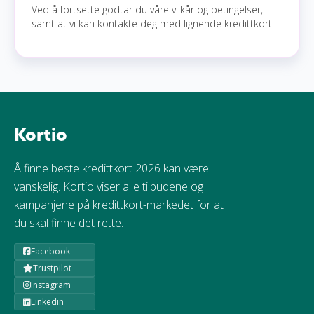
Ved å fortsette godtar du våre vilkår og betingelser,
samt at vi kan kontakte deg med lignende kredittkort.
Kortio
Å finne beste kredittkort 2026 kan være
vanskelig. Kortio viser alle tilbudene og
kampanjene på kredittkort-markedet for at
du skal finne det rette.
Facebook
Trustpilot
Instagram
Linkedin