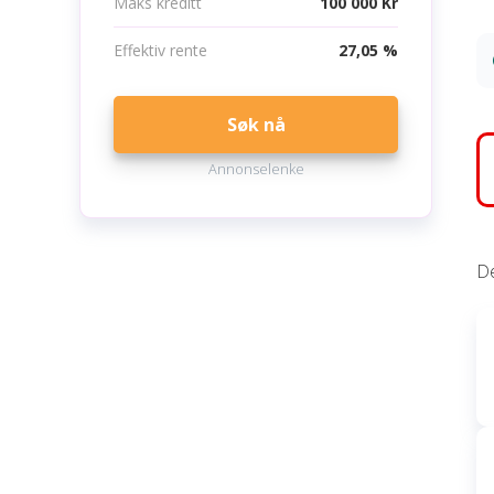
Maks kreditt
100 000 Kr
Effektiv rente
27,05 %
Søk nå
Annonselenke
De