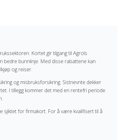
rukssektoren. Kortet gir tilgang til Agrols
en bedre bunnlinje. Med disse rabattene kan
lkjøp og reiser.
ikring og misbruksforsikring. Sistnevnte dekker
et. I tillegg kommer det med en rentefri periode
m.
jiktet for firmakort. For å være kvalifisert til å