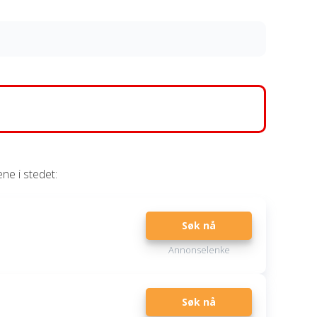
ukturert og transparent metode. Hvert kort brytes
rdeler, kostnader og vilkår. Alle vurderinger er
 analyse. Målet vårt er å gi deg et trygt og informert
rderingsprosess
.
ene i stedet:
Søk nå
Annonselenke
Søk nå