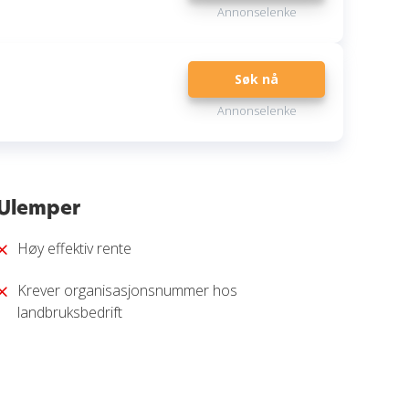
Annonselenke
Søk nå
Annonselenke
Ulemper
Høy effektiv rente
Krever organisasjonsnummer hos
landbruksbedrift