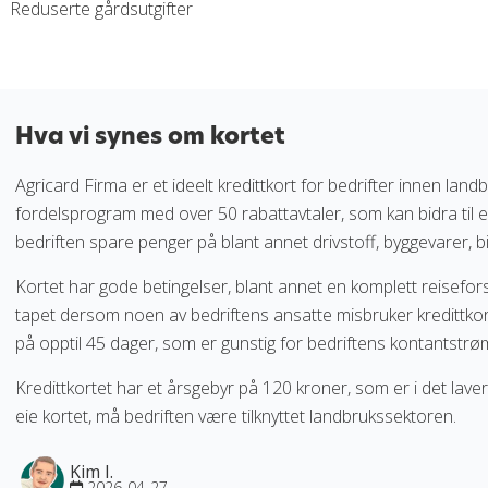
Reduserte gårdsutgifter
Hva vi synes om kortet
Agricard Firma er et ideelt kredittkort for bedrifter innen landb
fordelsprogram med over 50 rabattavtaler, som kan bidra til 
bedriften spare penger på blant annet drivstoff, byggevarer, bi
Kortet har gode betingelser, blant annet en komplett reisefors
tapet dersom noen av bedriftens ansatte misbruker kredittkort
på opptil 45 dager, som er gunstig for bedriftens kontantstrø
Kredittkortet har et årsgebyr på 120 kroner, som er i det lavere s
eie kortet, må bedriften være tilknyttet landbrukssektoren.
Kim I.
2026-04-27