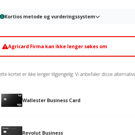
Kortios metode og vurderingssystem
Hos Kortio analyserer og vurderer vi kredittkort gjennom en str
ned i flere viktige kategorier slik at du enkelt kan sammenligne fo
basert på verifisert informasjon, praktiske tester og redaksjonell
Agricard Firma kan ikke lenger søkes om
grunnlag når du skal velge kredittkort.
Les mer om hvordan vi vurderer og graderer kredittkort i vår
vu
tte kortet er ikke lenger tilgjengelig. Vi anbefaler disse alternativ
Wallester Business Card
Revolut Business