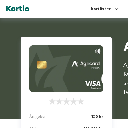
Kortio
Kortlister
A
K
s
t
Årsgebyr
120 kr