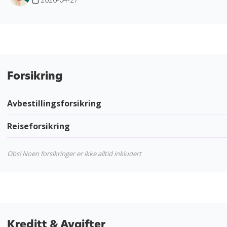
Forsikring
Avbestillingsforsikring
Reiseforsikring
Obs! Noen forsikringer er ikke alltid inkludert
Kreditt & Avgifter