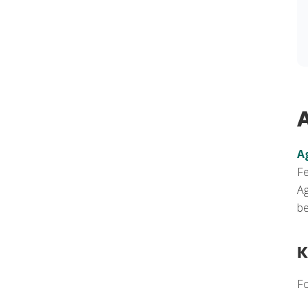
A
Fe
Ag
be
K
Fo