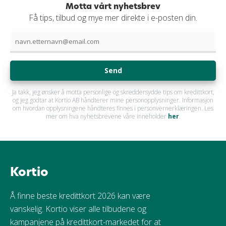
Motta vårt nyhetsbrev
Få tips, tilbud og mye mer direkte i e-posten din.
Send
Ja takk, jeg ønsker å motta personlige og skreddersydde tips om kredittkort,
og jeg godtar at Kortio AB håndterer mine personopplysninger. Informasjon
om hvordan opplysningene håndteres finnes i personvernerklæringen. Les
mer om hva nyhetsbrevene våre inneholder
her
.
Kortio
Å finne beste kredittkort 2026 kan være
vanskelig. Kortio viser alle tilbudene og
kampanjene på kredittkort-markedet for at