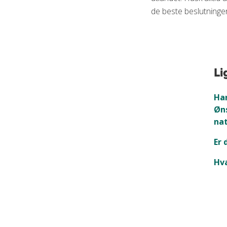
de beste beslutninge
Li
Har
Øns
nat
Er 
Hva