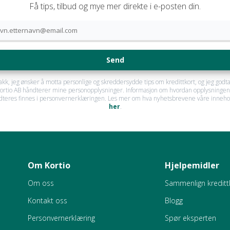
Få tips, tilbud og mye mer direkte i e-posten din.
Send
takk, jeg ønsker å motta personlige og skreddersydde tips om kredittkort, og jeg godta
ortio AB håndterer mine personopplysninger. Informasjon om hvordan opplysninge
dteres finnes i personvernerklæringen. Les mer om hva nyhetsbrevene våre inneho
her
.
Om Kortio
Hjelpemidler
Om oss
Sammenlign kreditt
Kontakt oss
Blogg
Personvernerklæring
Spør eksperten