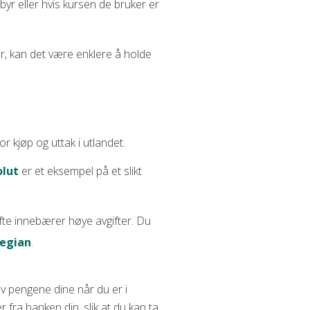
ebyr eller hvis kursen de bruker er
ner, kan det være enklere å holde
r kjøp og uttak i utlandet.
olut
er et eksempel på et slikt
ofte innebærer høye avgifter. Du
egian
.
v pengene dine når du er i
fra banken din, slik at du kan ta