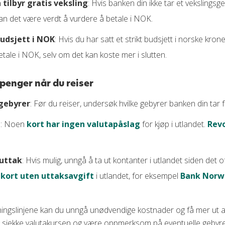
 tilbyr gratis veksling
: Hvis banken din ikke tar et vekslingsg
kan det være verdt å vurdere å betale i NOK.
budsjett i NOK
: Hvis du har satt et strikt budsjett i norske kro
betale i NOK, selv om det kan koste mer i slutten.
 penger når du reiser
gebyrer
: Før du reiser, undersøk hvilke gebyrer banken din tar fo
t
: Noen
kort har ingen valutapåslag
for kjøp i utlandet.
Rev
uttak
: Hvis mulig, unngå å ta ut kontanter i utlandet siden det 
t
kort uten uttaksavgift
i utlandet, for eksempel
Bank Norw
tningslinjene kan du unngå unødvendige kostnader og få mer ut a
 å sjekke valutakursen og være oppmerksom på eventuelle gebyrer 