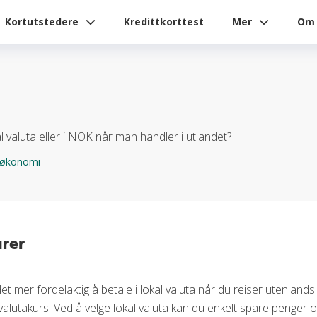
Kortutstedere
Kredittkorttest
Mer
Om 
l valuta eller i NOK når man handler i utlandet?
tøkonomi
arer
er det mer fordelaktig å betale i lokal valuta når du reiser utenl
valutakurs. Ved å velge lokal valuta kan du enkelt spare penger 