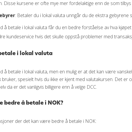
n. Disse kursene er ofte mye mer fordelaktige enn de som tilby
gebyrer
: Betaler du i lokal valuta unngår du de ekstra gebyrene 
ed å betale i lokal valuta får du en bedre forståelse av hva kjøpe
dre kundeservice hvis det skulle oppstå problemer med transaks
tale i lokal valuta
 å betale i lokal valuta, men en mulig er at det kan være vanskel
 bruker, spesielt hvis du ikke er kjent med valutakursen. Det er o
lv da er det vanligvis billigere enn å velge DCC.
e bedre å betale i NOK?
asjoner der det kan være bedre å betale i NOK: