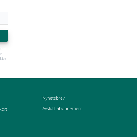
r at
ne
lder
Nyhetsbrev
Avslutt abonnement
kort