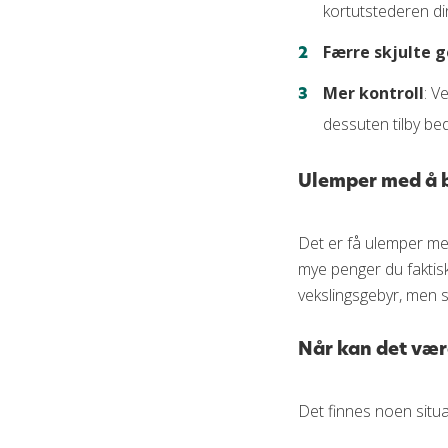
kortutstederen di
Færre skjulte 
Mer kontroll
: V
dessuten tilby be
Ulemper med å be
Det er få ulemper med
mye penger du faktisk
vekslingsgebyr, men se
Når kan det vær
Det finnes noen situ