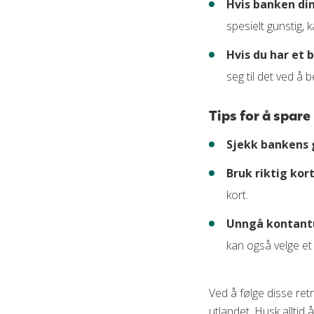
Hvis banken din
spesielt gunstig, 
Hvis du har et 
seg til det ved å 
Tips for å spare
Sjekk bankens 
Bruk riktig kor
kort.
Unngå kontant
kan også velge e
Ved å følge disse re
utlandet. Husk alltid