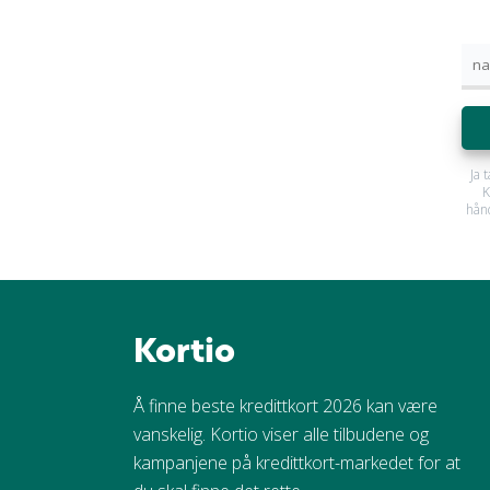
Ja 
K
hån
Kortio
Å finne beste kredittkort 2026 kan være
vanskelig. Kortio viser alle tilbudene og
kampanjene på kredittkort-markedet for at