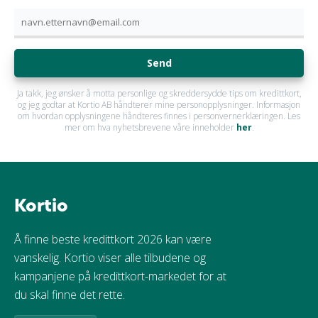
Send
Ja takk, jeg ønsker å motta personlige og skreddersydde tips om kredittkort,
og jeg godtar at Kortio AB håndterer mine personopplysninger. Informasjon
om hvordan opplysningene håndteres finnes i personvernerklæringen. Les
mer om hva nyhetsbrevene våre inneholder
her
.
Kortio
Å finne beste kredittkort 2026 kan være
vanskelig. Kortio viser alle tilbudene og
kampanjene på kredittkort-markedet for at
du skal finne det rette.