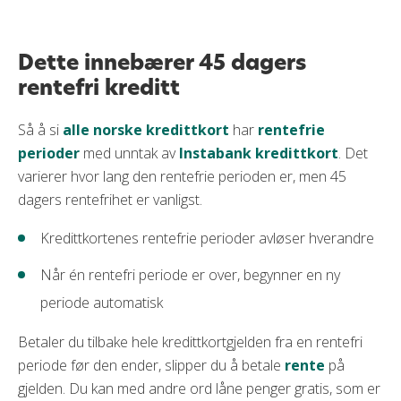
Dette innebærer 45 dagers rentefri kreditt
Kredittkort med 45 dagers rentefrihet
Dette innebærer 45 dagers
Slik fungerer rentefrie perioder
rentefri kreditt
En av de beste fordelene med kredittkort
Dyrt å ignorere den rentefrie perioden
Så å si
alle norske kredittkort
har
rentefrie
perioder
med unntak av
Instabank kredittkort
. Det
Trikset for å utnytte rentefriheten fullt ut
varierer hvor lang den rentefrie perioden er, men 45
Hvem passer kredittkort med 45 dagers rentefri
dagers rentefrihet er vanligst.
kreditt for?
Kredittkortenes rentefrie perioder avløser hverandre
Når én rentefri periode er over, begynner en ny
periode automatisk
Betaler du tilbake hele kredittkortgjelden fra en rentefri
periode før den ender, slipper du å betale
rente
på
gjelden. Du kan med andre ord låne penger gratis, som er