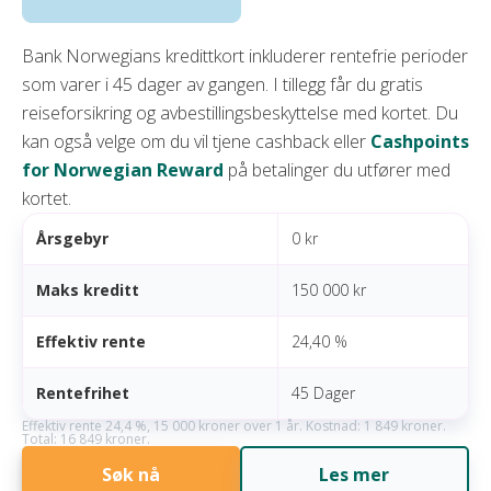
Bank Norwegians kredittkort inkluderer rentefrie perioder
som varer i 45 dager av gangen. I tillegg får du gratis
reiseforsikring og avbestillingsbeskyttelse med kortet. Du
kan også velge om du vil tjene cashback eller
Cashpoints
for Norwegian Reward
på betalinger du utfører med
kortet.
Årsgebyr
0 kr
Maks kreditt
150 000 kr
Effektiv rente
24,40 %
Rentefrihet
45 Dager
Effektiv rente 24,4 %, 15 000 kroner over 1 år. Kostnad: 1 849 kroner.
Total: 16 849 kroner.
Søk nå
Les mer