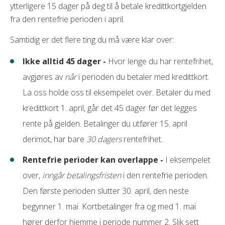
ytterligere 15 dager på deg til å betale kredittkortgjelden
fra den rentefrie perioden i april.
Samtidig er det flere ting du må være klar over:
Ikke alltid 45 dager -
Hvor lenge du har rentefrihet,
avgjøres av
når
i perioden du betaler med kredittkort.
La oss holde oss til eksempelet over. Betaler du med
kredittkort 1. april, går det 45 dager før det legges
rente på gjelden. Betalinger du utfører 15. april
derimot, har bare
30 dagers
rentefrihet.
Rentefrie perioder kan overlappe -
I eksempelet
over,
inngår betalingsfristen
i den rentefrie perioden.
Den første perioden slutter 30. april, den neste
begynner 1. mai. Kortbetalinger fra og med 1. mai
hører derfor hjemme i periode nummer 2. Slik sett