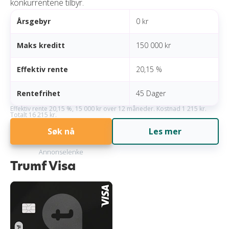
konkurrentene tilbyr.
Årsgebyr
0 kr
Maks kreditt
150 000 kr
Effektiv rente
20,15 %
Rentefrihet
45 Dager
Effektiv rente 20,15 %, 15 000 kr over 12 måneder. Kostnad 1 215 kr.
Totalt 16 215 kr.
Søk nå
Les mer
Annonselenke
Trumf Visa