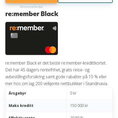
Annonselenke
re:member Black
re:member Black er det beste re:member-kredittkortet.
Det har 45 dagers rentefrihet, gratis reise- og
avbestillingsforsikring samt gode rabatter på 10 % eller
mer hos om lag 200 velkjente nettbutikker i Skandinavia.
Årsgebyr
0 kr
Maks kreditt
150 000 kr
Effektiv rente
29,89 %