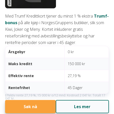
Med Trumf Kredittkort tjener du minst 1 % ekstra
Trumf-
bonus
på alle kjøp i NorgesGruppens butikker, slik som
Kiwi, Joker og Meny. Kortet inkluderer gratis
reiseforsikring med avbestillingsbeskyttelse og har
rentefrie perioder som varer i 45 dager.
Årsgebyr
0 kr
Maks kreditt
150 000 kr
Effektiv rente
27,19 %
Rentefrihet
45 Dager
Effektiv rente 27,19 %, 15 000 kr o/12 mnd. Kostnad 2 047 kr. Totalt 17
047 kr.
Søk nå
Les mer