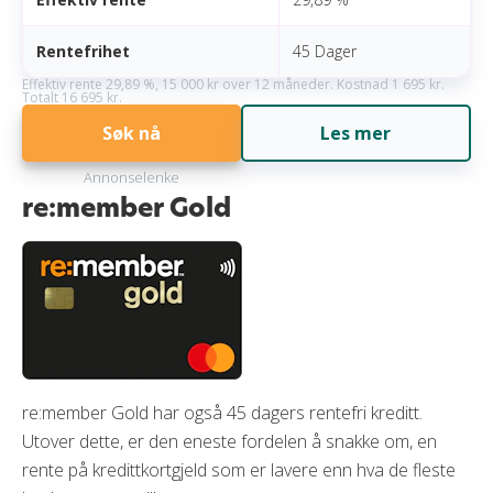
Rentefrihet
45 Dager
Effektiv rente 29,89 %, 15 000 kr over 12 måneder. Kostnad 1 695 kr.
Totalt 16 695 kr.
Søk nå
Les mer
Annonselenke
re:member Gold
re:member Gold har også 45 dagers rentefri kreditt.
Utover dette, er den eneste fordelen å snakke om, en
rente på kredittkortgjeld som er lavere enn hva de fleste