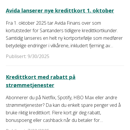
populære digitale betalingsmetoder.
Avida lanserer nye kredittkort 1. oktober
Fra 1. oktober 2025 tar Avida Finans over som
kortutsteder for Santanders tidligere kredittkortkunder.
Samtidig lanseres en helt ny kortportefølje som medfører
betydelige endringer i vilkårene, inkludert fjerning av
cashback og kortere rentefri periode.
Publisert: 9/30/2025
Kredittkort med rabatt på
strømmetjenester
Abonnerer du på Netflix, Spotify, HBO Max eller andre
strømmetjenester? Da kan du enkelt spare penger ved å
bruke riktig kredittkort. Flere kort gir deg rabatt,
bonuspoeng eller cashback når du betaler for
strømmetjenester. Dette kan bli en betydelig besparelse