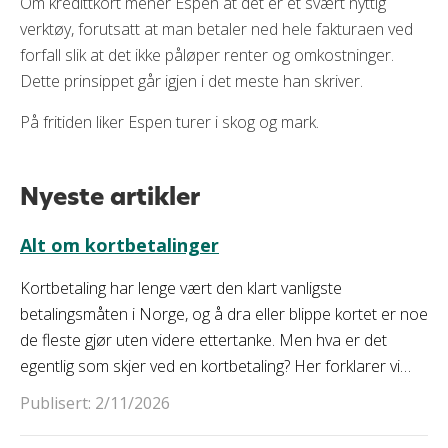
Om kredittkort mener Espen at det er et svært nyttig
verktøy, forutsatt at man betaler ned hele fakturaen ved
forfall slik at det ikke påløper renter og omkostninger.
Dette prinsippet går igjen i det meste han skriver.
På fritiden liker Espen turer i skog og mark.
Nyeste artikler
Alt om kortbetalinger
Kortbetaling har lenge vært den klart vanligste
betalingsmåten i Norge, og å dra eller blippe kortet er noe
de fleste gjør uten videre ettertanke. Men hva er det
egentlig som skjer ved en kortbetaling? Her forklarer vi
begrepene.
Publisert: 2/11/2026