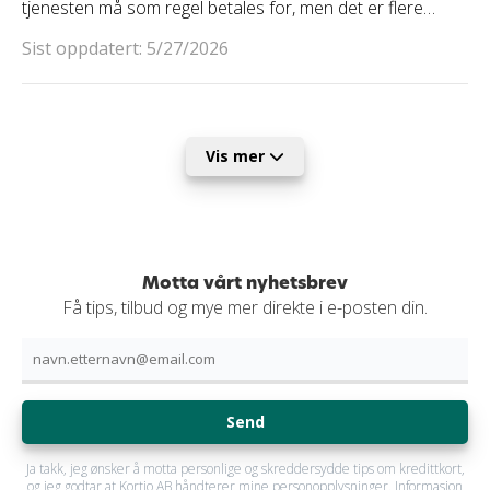
tjenesten må som regel betales for, men det er flere
kredittkort som tilbyr tilgang til Fast Track, uten ekstra
Sist oppdatert: 5/27/2026
kostnader.
Vis mer
Motta vårt nyhetsbrev
Få tips, tilbud og mye mer direkte i e-posten din.
Send
Ja takk, jeg ønsker å motta personlige og skreddersydde tips om kredittkort,
og jeg godtar at Kortio AB håndterer mine personopplysninger. Informasjon