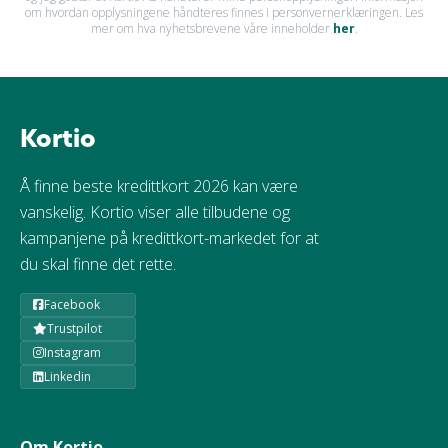
om hvordan opplysningene håndteres finnes i personvernerklæringen. Les
mer om hva nyhetsbrevene våre inneholder
her
.
Kortio
Å finne beste kredittkort 2026 kan være
vanskelig. Kortio viser alle tilbudene og
kampanjene på kredittkort-markedet for at
du skal finne det rette.
Facebook
Trustpilot
Instagram
Linkedin
Om Kortio