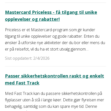
kredittkort så raskt som mulig.
Mastercard Priceless - få tilgang til unike
opplevelser og rabatter!
Priceless er et Mastercard-program som gir kunder
tilgang til unike opplevelser og gode rabatter. Enten du
ønsker å utforske nye aktiviteter der du bor eller mens du
er på reisefot, vil du ha et stort utvalg gjennom
programmet. Med Mastercard Priceless vil du skape
Sist oppdatert: 2/4/2026
minner som varer livet ut. Få all informasjonen du trenger
om programmet her.
Passer sikkerhetskontrollen raskt og enkelt
med Fast Track
Med Fast Track kan du passere sikkerhetskontrollen på
flyplasser uten å stå i lange køer. Dette gjør flyreisen mer
behagelig, samtidig som du kan spare mye tid. Denne