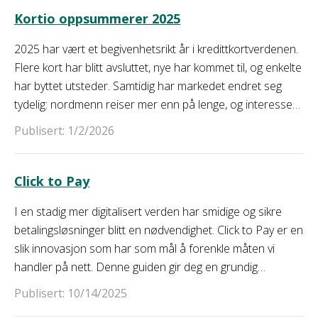
Kortio oppsummerer 2025
2025 har vært et begivenhetsrikt år i kredittkortverdenen.
Flere kort har blitt avsluttet, nye har kommet til, og enkelte
har byttet utsteder. Samtidig har markedet endret seg
tydelig: nordmenn reiser mer enn på lenge, og interessen
for kredittkort med lounge-tilgang og reisefordeler har
Publisert: 1/2/2026
nådd nye høyder. Samtidig har økonomisk usikkerhet og
økte priser gjort forbrukerne mer prisbevisste enn før,
noe som også gjenspeiles i hvilke kort, kategorier og
Click to Pay
blogginnlegg som har vært mest populære på Kortio i år.
I en stadig mer digitalisert verden har smidige og sikre
Vi oppsummerer 2025 ved å løfte frem de største
betalingsløsninger blitt en nødvendighet. Click to Pay er en
hendelsene, tydelige trender og statistikk som viser hva
slik innovasjon som har som mål å forenkle måten vi
nordmenn faktisk ser etter når de velger kredittkort.
handler på nett. Denne guiden gir deg en grundig
forståelse av hva Click to Pay er, hvordan det fungerer, og
Publisert: 10/14/2025
hvordan det står seg i sammenligning med andre