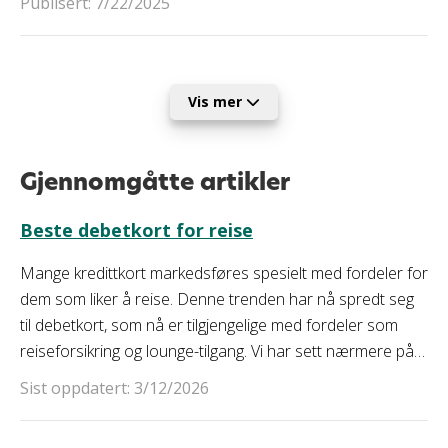
Publisert: 7/22/2025
over tid. Vi viser deg hvilke kort som gir deg mest igjen, og
hvordan du får maksimalt utbytte av strømmetjenestene
dine.
Vis mer
Gjennomgåtte artikler
Beste debetkort for reise
Mange kredittkort markedsføres spesielt med fordeler for
dem som liker å reise. Denne trenden har nå spredt seg
til debetkort, som nå er tilgjengelige med fordeler som
reiseforsikring og lounge-tilgang. Vi har sett nærmere på
disse kortene, og her kan du lese mer om hva du bør
Sist oppdatert: 3/12/2026
tenke på når du skal velge reisekort, og hvilke alternativer
som finnes på markedet.