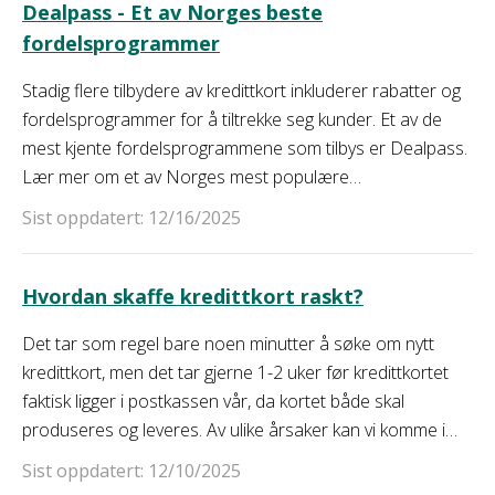
Dealpass - Et av Norges beste
fordelsprogrammer
Stadig flere tilbydere av kredittkort inkluderer rabatter og
fordelsprogrammer for å tiltrekke seg kunder. Et av de
mest kjente fordelsprogrammene som tilbys er Dealpass.
Lær mer om et av Norges mest populære
fordelsprogrammer i denne artikkelen.
Sist oppdatert: 12/16/2025
Hvordan skaffe kredittkort raskt?
Det tar som regel bare noen minutter å søke om nytt
kredittkort, men det tar gjerne 1-2 uker før kredittkortet
faktisk ligger i postkassen vår, da kortet både skal
produseres og leveres. Av ulike årsaker kan vi komme i
situasjoner der vi trenger eller ønsker et nytt kredittkort
Sist oppdatert: 12/10/2025
raskt. La oss nå se på hvordan man kan få et nytt