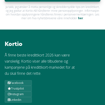
Ja takk, jeg ønsker å motta personlige og skreddersydde tips om kredittkort,
og jeg godtar at Kortio AB håndterer mine personopplysninger. Informasjon
om hvordan opplysningene håndteres finnes i personvernerklæringen. Les
mer om hva nyhetsbrevene våre inneholder
her
.
Kortio
Å finne beste kredittkort 2026 kan være
vanskelig. Kortio viser alle tilbudene og
kampanjene på kredittkort-markedet for at
du skal finne det rette.
Facebook
Trustpilot
Instagram
Linkedin