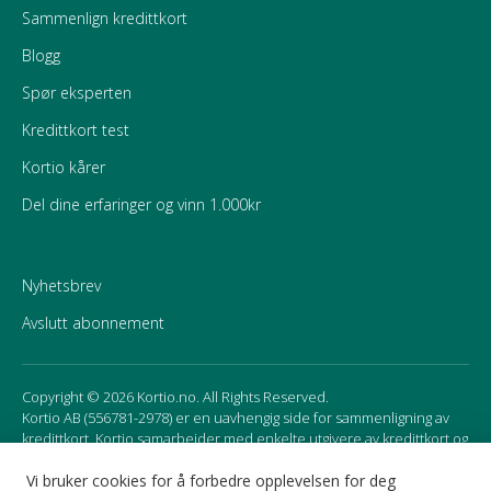
Sammenlign kredittkort
Blogg
Spør eksperten
Kredittkort test
Kortio kårer
Del dine erfaringer og vinn 1.000kr
Nyhetsbrev
Avslutt abonnement
Copyright © 2026 Kortio.no. All Rights Reserved.
Kortio AB (556781-2978) er en uavhengig side for sammenligning av
kredittkort. Kortio samarbeider med enkelte utgivere av kredittkort og
mottar godtgjørelse for affiliate marketing. Det kan påvirke
rekkefølgen av kortene som presenteres på siden.
Vi bruker cookies for å forbedre opplevelsen for deg