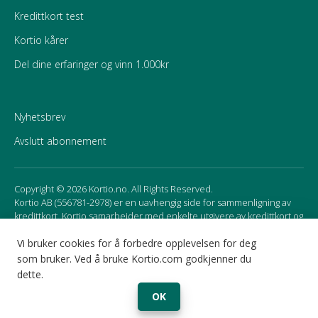
Kredittkort test
Kortio kårer
Del dine erfaringer og vinn 1.000kr
Nyhetsbrev
Avslutt abonnement
Copyright © 2026 Kortio.no. All Rights Reserved.
Kortio AB (556781-2978) er en uavhengig side for sammenligning av
kredittkort. Kortio samarbeider med enkelte utgivere av kredittkort og
mottar godtgjørelse for affiliate marketing. Det kan påvirke
rekkefølgen av kortene som presenteres på siden.
Vi bruker cookies for å forbedre opplevelsen for deg
som bruker. Ved å bruke Kortio.com godkjenner du
dette.
Sweden
Norway
OK