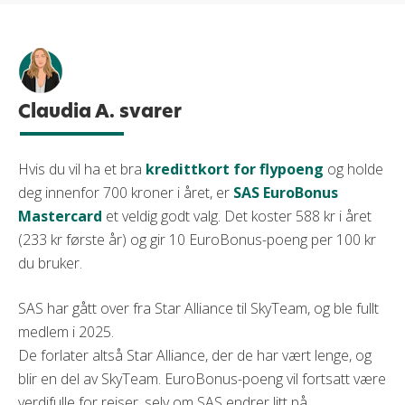
Claudia A. svarer
Hvis du vil ha et bra
kredittkort for flypoeng
og holde
deg innenfor 700 kroner i året, er
SAS EuroBonus
Mastercard
et veldig godt valg. Det koster 588 kr i året
(233 kr første år) og gir 10 EuroBonus-poeng per 100 kr
du bruker.
SAS har gått over fra Star Alliance til SkyTeam, og ble fullt
medlem i 2025.
De forlater altså Star Alliance, der de har vært lenge, og
blir en del av SkyTeam. EuroBonus-poeng vil fortsatt være
verdifulle for reiser, selv om SAS endrer litt på