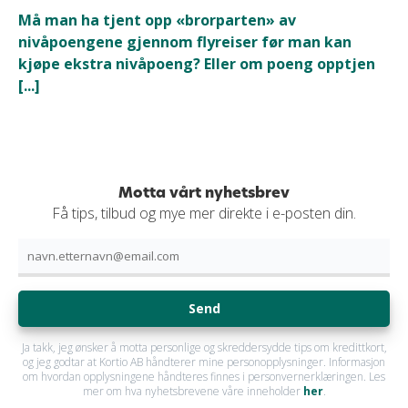
Må man ha tjent opp «brorparten» av
nivåpoengene gjennom flyreiser før man kan
kjøpe ekstra nivåpoeng? Eller om poeng opptjen
[...]
Motta vårt nyhetsbrev
Få tips, tilbud og mye mer direkte i e-posten din.
Send
Ja takk, jeg ønsker å motta personlige og skreddersydde tips om kredittkort,
og jeg godtar at Kortio AB håndterer mine personopplysninger. Informasjon
om hvordan opplysningene håndteres finnes i personvernerklæringen. Les
mer om hva nyhetsbrevene våre inneholder
her
.