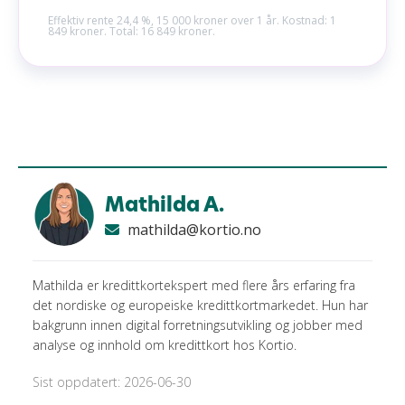
Effektiv rente 24,4 %, 15 000 kroner over 1 år. Kostnad: 1
849 kroner. Total: 16 849 kroner.
Mathilda A.
mathilda@kortio.no
Mathilda er kredittkortekspert med flere års erfaring fra
det nordiske og europeiske kredittkortmarkedet. Hun har
bakgrunn innen digital forretningsutvikling og jobber med
analyse og innhold om kredittkort hos Kortio.
Sist oppdatert: 2026-06-30