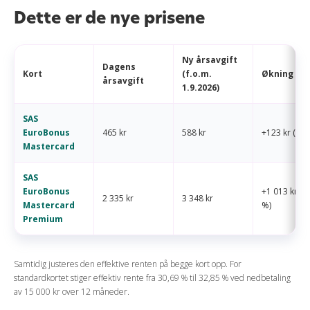
Dette er de nye prisene
Ny årsavgift
Dagens
Kort
(f.o.m.
Økning
årsavgift
1.9.2026)
SAS
EuroBonus
465 kr
588 kr
+123 kr (~2
Mastercard
SAS
EuroBonus
+1 013 kr (~
2 335 kr
3 348 kr
Mastercard
%)
Premium
Samtidig justeres den effektive renten på begge kort opp. For
standardkortet stiger effektiv rente fra 30,69 % til 32,85 % ved nedbetaling
av 15 000 kr over 12 måneder.