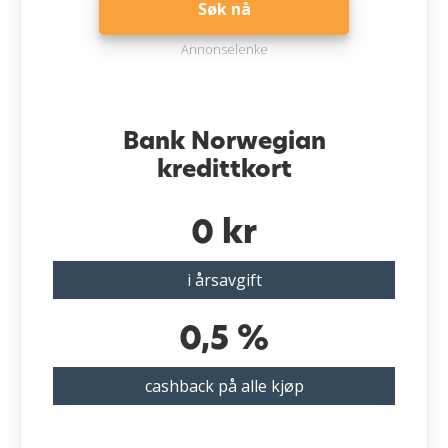
Søk nå
Annonselenke
Bank Norwegian
kredittkort
0 kr
i årsavgift
0,5 %
cashback på alle kjøp