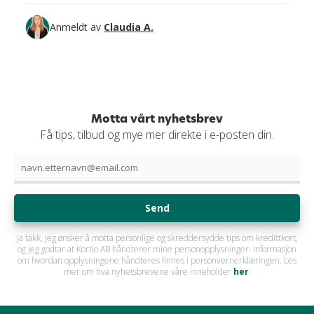
Anmeldt av
Claudia A.
Motta vårt nyhetsbrev
Få tips, tilbud og mye mer direkte i e-posten din.
Send
Ja takk, jeg ønsker å motta personlige og skreddersydde tips om kredittkort,
og jeg godtar at Kortio AB håndterer mine personopplysninger. Informasjon
om hvordan opplysningene håndteres finnes i personvernerklæringen. Les
mer om hva nyhetsbrevene våre inneholder
her
.