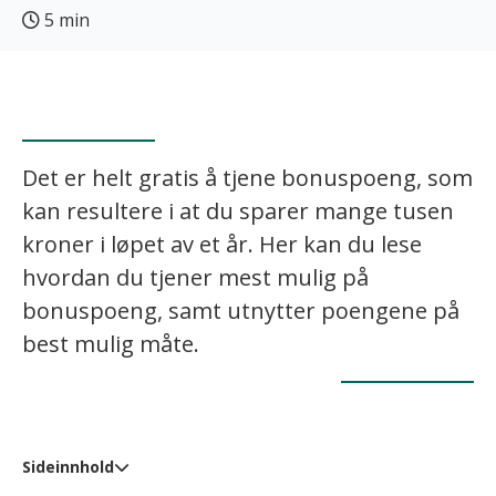
5 min
Det er helt gratis å tjene bonuspoeng, som
kan resultere i at du sparer mange tusen
kroner i løpet av et år. Her kan du lese
hvordan du tjener mest mulig på
bonuspoeng, samt utnytter poengene på
best mulig måte.
Sideinnhold