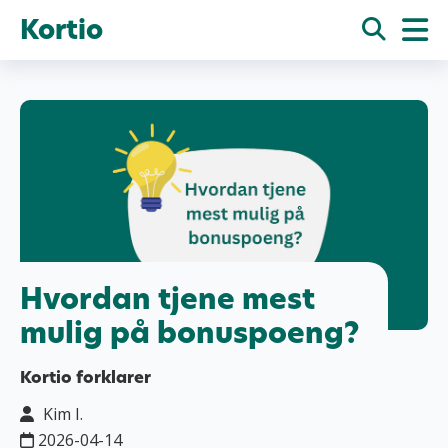
Kortio
Hvordan tjene mest
mulig på bonuspoeng?
Kortio forklarer
Kim I.
2026-04-14