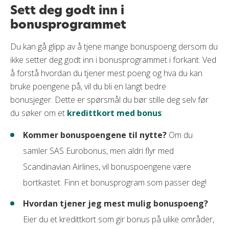
Sett deg godt inn i
bonusprogrammet
Du kan gå glipp av å tjene mange bonuspoeng dersom du
ikke setter deg godt inn i bonusprogrammet i forkant. Ved
å forstå hvordan du tjener mest poeng og hva du kan
bruke poengene på, vil du bli en langt bedre
bonusjeger. Dette er spørsmål du bør stille deg selv før
du søker om et
kredittkort med bonus
:
Kommer bonuspoengene til nytte?
Om du
samler SAS Eurobonus, men aldri flyr med
Scandinavian Airlines, vil bonuspoengene være
bortkastet. Finn et bonusprogram som passer deg!
Hvordan tjener jeg mest mulig bonuspoeng?
Eier du et kredittkort som gir bonus på ulike områder,