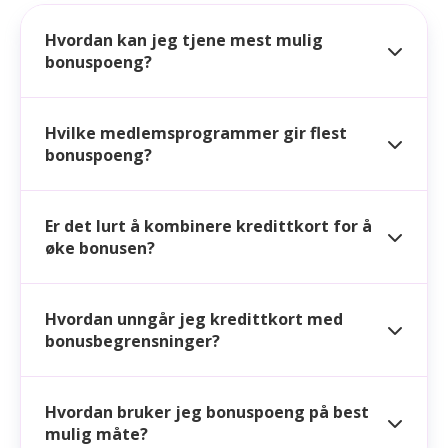
Hvordan kan jeg tjene mest mulig
bonuspoeng?
Hvilke medlemsprogrammer gir flest
bonuspoeng?
Er det lurt å kombinere kredittkort for å
øke bonusen?
Hvordan unngår jeg kredittkort med
bonusbegrensninger?
Hvordan bruker jeg bonuspoeng på best
mulig måte?