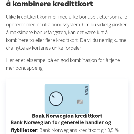
å kombinere kredittkort
Ulike kredittkort kommer med ulike bonuser, ettersom alle
opererer med et ulikt bonussystem. Om du virkelig ønsker
å maksimere bonusfangsten, kan det være lurt å
kombinere to eller flere kredittkort. Da vil du nemlig kunne
dra nytte av kortenes unike fordeler.
Her er et eksempel på en god kombinasjon for å tjene
mer bonuspoeng:
Bank Norwegian kredittkort
Bank Norwegian for generelle handler og
flybilletter
: Bank Norwegians kredittkort gir 0,5 %