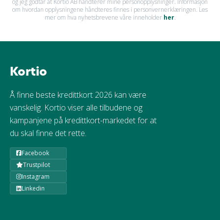
og jeg godtar at Kortio AB håndterer mine personopplysninger. Informasjon
om hvordan opplysningene håndteres finnes i personvernerklæringen. Les
mer om hva nyhetsbrevene våre inneholder
her
.
Kortio
Å finne beste kredittkort 2026 kan være
vanskelig. Kortio viser alle tilbudene og
kampanjene på kredittkort-markedet for at
du skal finne det rette.
Facebook
Trustpilot
Instagram
Linkedin