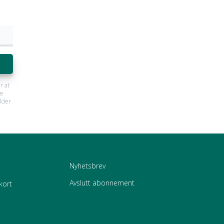
r at
ne
lder
Nyhetsbrev
Avslutt abonnement
kort