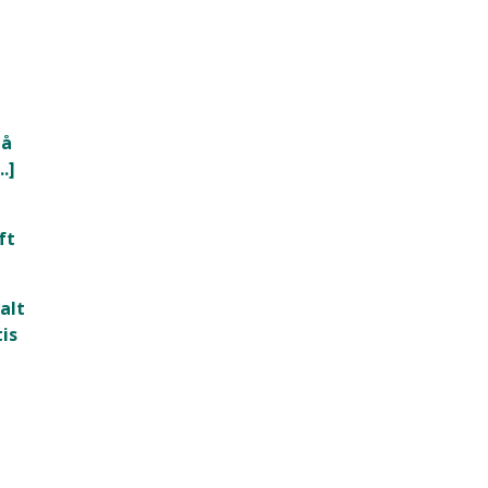
 å
.]
ft
alt
is