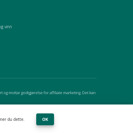
og vinn
 og mottar godtgjørelse for affiliate marketing. Det kan
ner du dette.
OK