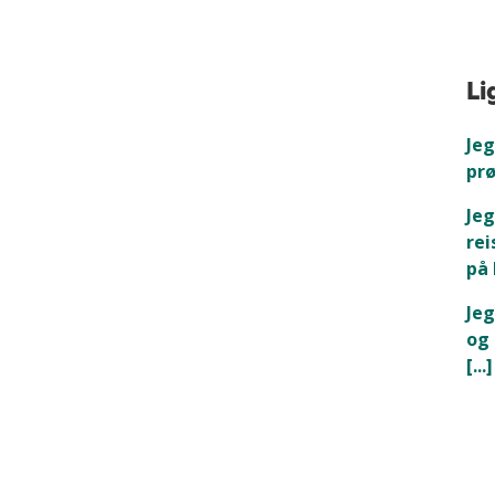
Li
Jeg
prø
Jeg
rei
på 
Jeg
og 
[...]