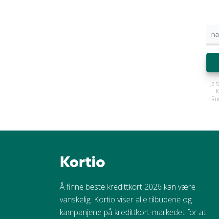
Ja 
K
hån
Kortio
Å finne beste kredittkort 2026 kan være
vanskelig. Kortio viser alle tilbudene og
kampanjene på kredittkort-markedet for at