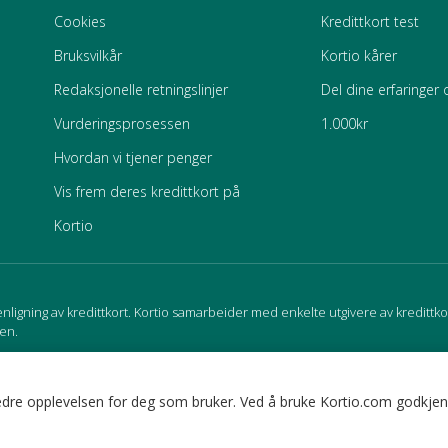
Cookies
Kredittkort test
Bruksvilkår
Kortio kårer
Redaksjonelle retningslinjer
Del dine erfaringer 
Vurderingsprosessen
1.000kr
Hvordan vi tjener penger
Vis frem deres kredittkort på
Kortio
igning av kredittkort. Kortio samarbeider med enkelte utgivere av kredittkort
en.
bedre opplevelsen for deg som bruker. Ved å bruke Kortio.com godkjen