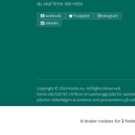
du skal finne det rette.
Facebook
Trustpilot
Instagram
Linkedin
Copyright © 2026 Kortio.no. All Rights Reserved.
Kortio AB (556781-2978) er en uavhengig side for sammenl
påvirke rekkefølgen av kortene som presenteres på sid
Sweden
Norway
Vi bruker cookies for å for