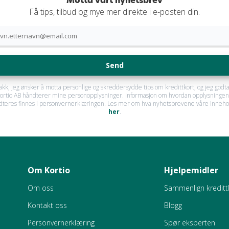
Motta vårt nyhetsbrev
Få tips, tilbud og mye mer direkte i e-posten din.
Send
takk, jeg ønsker å motta personlige og skreddersydde tips om kredittkort, og jeg godta
ortio AB håndterer mine personopplysninger. Informasjon om hvordan opplysninge
dteres finnes i personvernerklæringen. Les mer om hva nyhetsbrevene våre inneho
her
.
Om Kortio
Hjelpemidler
Om oss
Sammenlign kreditt
Kontakt oss
Blogg
Personvernerklæring
Spør eksperten