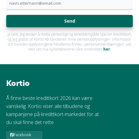
Send
Ja takk, jeg ønsker å motta personlige og skreddersydde tips om kredittkort,
og jeg godtar at Kortio AB håndterer mine personopplysninger. Informasjon
om hvordan opplysningene håndteres finnes i personvernerklæringen. Les
mer om hva nyhetsbrevene våre inneholder
her
.
Kortio
Å finne beste kredittkort 2026 kan være
vanskelig. Kortio viser alle tilbudene og
kampanjene på kredittkort-markedet for at
du skal finne det rette.
Facebook