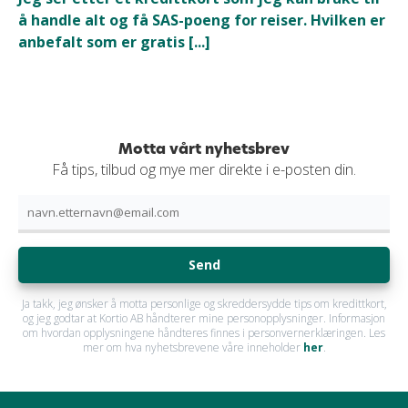
å handle alt og få SAS-poeng for reiser. Hvilken er
anbefalt som er gratis [...]
Motta vårt nyhetsbrev
Få tips, tilbud og mye mer direkte i e-posten din.
Send
Ja takk, jeg ønsker å motta personlige og skreddersydde tips om kredittkort,
og jeg godtar at Kortio AB håndterer mine personopplysninger. Informasjon
om hvordan opplysningene håndteres finnes i personvernerklæringen. Les
mer om hva nyhetsbrevene våre inneholder
her
.