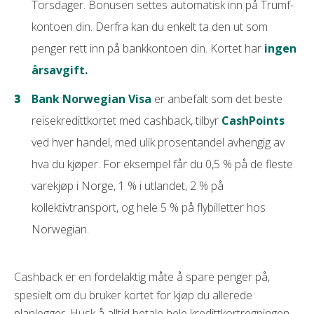
Torsdager. Bonusen settes automatisk inn på Trumf-
kontoen din. Derfra kan du enkelt ta den ut som
penger rett inn på bankkontoen din. Kortet har
ingen
årsavgift​​.
Bank Norwegian Visa
er anbefalt som det beste
reisekredittkortet med cashback, tilbyr
CashPoints
ved hver handel, med ulik prosentandel avhengig av
hva du kjøper. For eksempel får du 0,5 % på de fleste
varekjøp i Norge, 1 % i utlandet, 2 % på
kollektivtransport, og hele 5 % på flybilletter hos
Norwegian​​.
Cashback er en fordelaktig måte å spare penger på,
spesielt om du bruker kortet for kjøp du allerede
planlegger. Husk å alltid betale hele kredittkortregningen