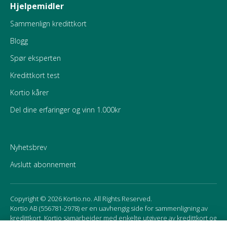
Hjelpemidler
Sammenlign kredittkort
Blogg
Spør eksperten
Kredittkort test
Kortio kårer
Del dine erfaringer og vinn 1.000kr
Nyhetsbrev
Avslutt abonnement
Copyright © 2026 Kortio.no. All Rights Reserved.
Kortio AB (556781-2978) er en uavhengig side for sammenligning av
kredittkort. Kortio samarbeider med enkelte utgivere av kredittkort og