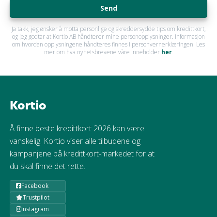
Send
Ja takk, jeg ønsker å motta personlige og skreddersydde tips om kredittkort,
og jeg godtar at Kortio AB håndterer mine personopplysninger. Informasjon
om hvordan opplysningene håndteres finnes i personvernerklæringen. Les
mer om hva nyhetsbrevene våre inneholder
her
.
Kortio
Å finne beste kredittkort 2026 kan være
vanskelig. Kortio viser alle tilbudene og
kampanjene på kredittkort-markedet for at
du skal finne det rette.
Facebook
Trustpilot
Instagram