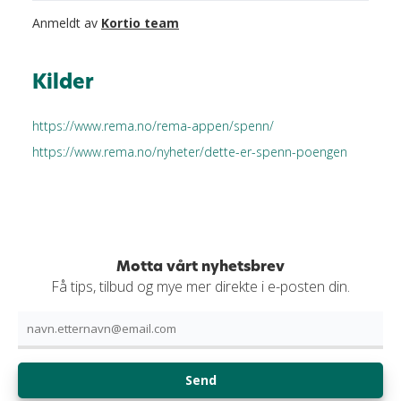
Anmeldt av
Kortio team
Kilder
https://www.rema.no/rema-appen/spenn/
https://www.rema.no/nyheter/dette-er-spenn-poengen
Motta vårt nyhetsbrev
Få tips, tilbud og mye mer direkte i e-posten din.
Send