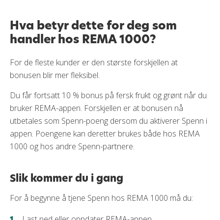
Hva betyr dette for deg som
handler hos REMA 1000?
For de fleste kunder er den største forskjellen at
bonusen blir mer fleksibel.
Du får fortsatt 10 % bonus på fersk frukt og grønt når du
bruker REMA-appen. Forskjellen er at bonusen nå
utbetales som Spenn-poeng dersom du aktiverer Spenn i
appen. Poengene kan deretter brukes både hos REMA
1000 og hos andre Spenn-partnere.
Slik kommer du i gang
For å begynne å tjene Spenn hos REMA 1000 må du:
Last ned eller oppdater REMA-appen.