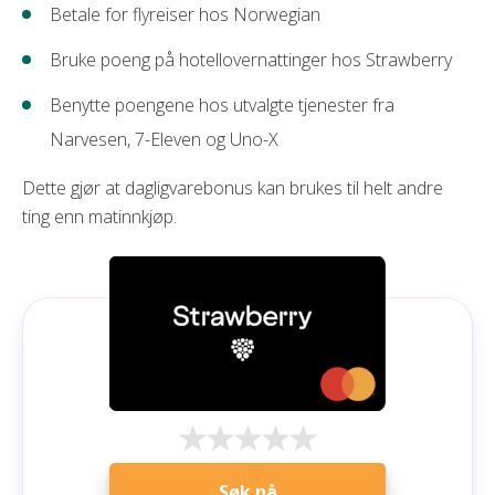
Betale for flyreiser hos Norwegian
Bruke poeng på hotellovernattinger hos Strawberry
Benytte poengene hos utvalgte tjenester fra
Narvesen, 7-Eleven og Uno-X
Dette gjør at dagligvarebonus kan brukes til helt andre
ting enn matinnkjøp.
Søk nå