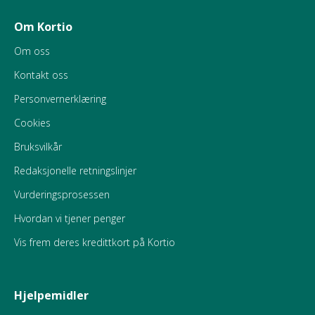
Om Kortio
Om oss
Kontakt oss
Personvernerklæring
Cookies
Bruksvilkår
Redaksjonelle retningslinjer
Vurderingsprosessen
Hvordan vi tjener penger
Vis frem deres kredittkort på Kortio
Hjelpemidler