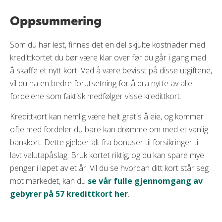
Bengt S. oppsummerer
Rentefrihet
45 Dager
Opptil 45 dagers rentefri kreditt, også på
Oppsummering
Bank Norwegian kredittkort er et av de mest
kontantuttak
Korttype
populære kortene i Norge og det er ikke uten
grunn. Kortet har ingen årsavgift og du kan selv
Som du har lest, finnes det en del skjulte kostnader med
Uttaksgebyr
0 %
Ulemper
velge om du vil tjene CashPoints til flyreiser eller få
kredittkortet du bør være klar over før du går i gang med
cashback på alle kjøp. I tillegg får du en solid
Valutapåslag i utlandet
1,75 %
å skaffe et nytt kort. Ved å være bevisst på disse utgiftene,
CashPoints kan kun brukes hos Norwegian
reiseforsikring og muligheten til gebyrfrie
vil du ha en bedre forutsetning for å dra nytte av alle
Fakturagebyr
9 kr (0 kr e-faktura)
kontantuttak i utlandet.
Reiseforsikringen dekker ikke egenandel ved
fordelene som faktisk medfølger visse kredittkort.
leiebil
Purregebyr
35 kr
Med en rente som er konkurransedyktig
sammenlignet med mange andre kort er dette et
Kredittkort kan nemlig være helt gratis å eie, og kommer
Forsinkelsesgebyr
0 kr
godt valg også for deg som av og til delbetaler
ofte med fordeler du bare kan drømme om med et vanlig
Overtrekksgebyr
saldoen.
0 kr
bankkort. Dette gjelder alt fra bonuser til forsikringer til
lavt valutapåslag. Bruk kortet riktig, og du kan spare mye
Minstebeløp
3,50 % (min 300 kr)
Kortet passer spesielt godt for
reiseglade
nordmenn og for deg som ønsker et fleksibelt
penger i løpet av et år. Vil du se hvordan ditt kort står seg
Gratis tilleggskort
Nei
kredittkort til både hverdag og ferie.
mot markedet, kan du
se vår fulle gjennomgang av
gebyrer på 57 kredittkort her
.
Bank Norwegian har dessuten høstet
Krav
anerkjennelse internasjonalt og ble kåret til
Europas beste lojalitetskredittkort på Freddie
Minst 18 gammel