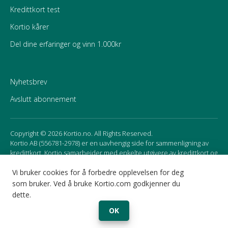
Kredittkort test
Kortio kårer
Del dine erfaringer og vinn 1.000kr
Nyhetsbrev
Avslutt abonnement
Copyright © 2026 Kortio.no. All Rights Reserved.
Kortio AB (556781-2978) er en uavhengig side for sammenligning av
kredittkort. Kortio samarbeider med enkelte utgivere av kredittkort og
mottar godtgjørelse for affiliate marketing. Det kan påvirke
rekkefølgen av kortene som presenteres på siden.
Vi bruker cookies for å forbedre opplevelsen for deg
som bruker. Ved å bruke Kortio.com godkjenner du
dette.
Sweden
Norway
OK