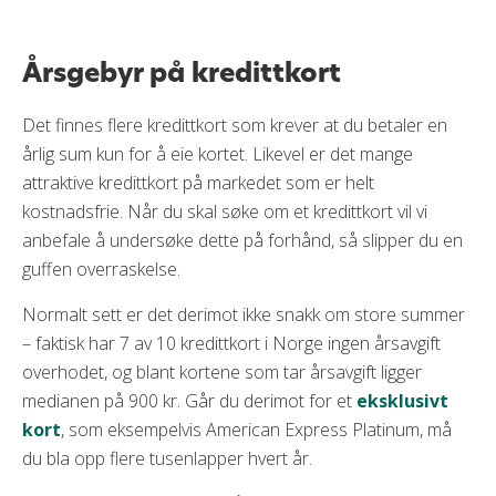
Årsgebyr på kredittkort
Gebyr for varekjøp med kredittkort
Årsgebyr på kredittkort
Valutapåslag
Kostnader ved kontantuttak
Det finnes flere kredittkort som krever at du betaler en
årlig sum kun for å eie kortet. Likevel er det mange
Overføringer fra kredittkortet
attraktive kredittkort på markedet som er helt
Fakturagebyr
kostnadsfrie. Når du skal søke om et kredittkort vil vi
Purregebyr på kredittkortet
anbefale å undersøke dette på forhånd, så slipper du en
Kostnad for tilleggskort
guffen overraskelse.
Vær bevisst over de høye rentene
Normalt sett er det derimot ikke snakk om store summer
Kredittkort med lave gebyrer
– faktisk har 7 av 10 kredittkort i Norge ingen årsavgift
Oppsummering
overhodet, og blant kortene som tar årsavgift ligger
medianen på 900 kr. Går du derimot for et
eksklusivt
kort
, som eksempelvis American Express Platinum, må
du bla opp flere tusenlapper hvert år.