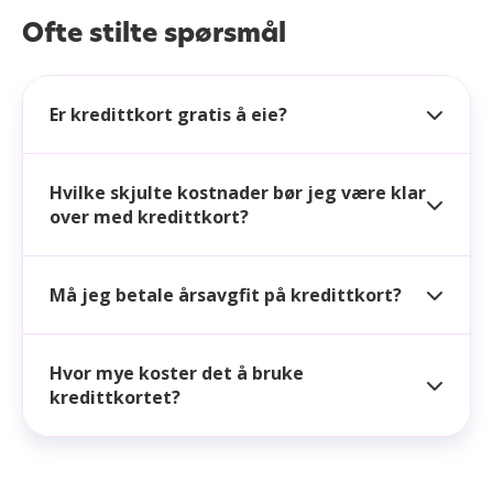
Awards 2025. Kortet stakk også av med seieren i
Ofte stilte spørsmål
Ansatt
vår test av kundeservice
der både chatbot, e-
post og telefon ga raske og grundige svar. Dette
Ingen betalingsanmerkninger
gjør at vi vurderer Bank Norwegian som et trygt og
fordelaktig valg for de aller fleste.
Er kredittkort gratis å eie?
Mobile betalingsmetoder
Les mer om Bank Norwegian
Google pay
kredittkort
Hvilke skjulte kostnader bør jeg være klar
Apple pay
over med kredittkort?
Samsung pay
Må jeg betale årsavgfit på kredittkort?
Hvor mye koster det å bruke
kredittkortet?