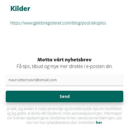
Kilder
https://www.gjeldsregisteret.com/blog/post/eksplos
Motta vårt nyhetsbrev
Få tips, tilbud og mye mer direkte i e-posten din.
Send
Ja takk, jeg ønsker å motta personlige og skreddersydde tips om kredittkort,
og jeg godtar at Kortio AB håndterer mine personopplysninger. Informasjon
om hvordan opplysningene håndteres finnes i personvernerklæringen. Les
mer om hva nyhetsbrevene våre inneholder
her
.