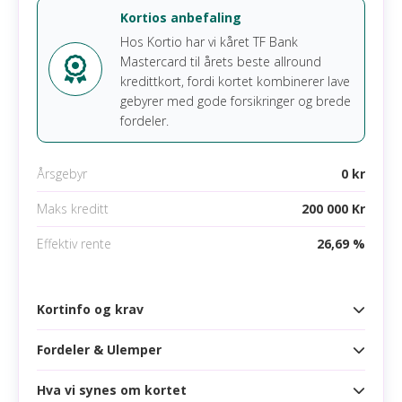
Kortios anbefaling
Hos Kortio har vi kåret TF Bank
Mastercard til årets beste allround
kredittkort, fordi kortet kombinerer lave
gebyrer med gode forsikringer og brede
fordeler.
Årsgebyr
0 kr
Maks kreditt
200 000 Kr
Effektiv rente
26,69 %
Kortinfo og krav
Fordeler & Ulemper
Kortinfo
Årsgebyr
0 kr
Hva vi synes om kortet
Fordeler