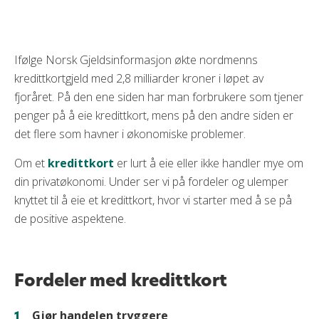
Fordeler med kredittkort
Ulemper med kredittkort
Ifølge Norsk Gjeldsinformasjon økte nordmenns
Oppsummering
kredittkortgjeld med 2,8 milliarder kroner i løpet av
Ofte stilte spørsmål
fjoråret. På den ene siden har man forbrukere som tjener
penger på å eie kredittkort, mens på den andre siden er
det flere som havner i økonomiske problemer.
Om et
kredittkort
er lurt å eie eller ikke handler mye om
din privatøkonomi. Under ser vi på fordeler og ulemper
knyttet til å eie et kredittkort, hvor vi starter med å se på
de positive aspektene.
Fordeler med kredittkort
Gjør handelen tryggere