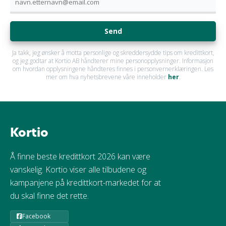
Send
Ja takk, jeg ønsker å motta personlige og skreddersydde tips om kredittkort,
og jeg godtar at Kortio AB håndterer mine personopplysninger. Informasjon
om hvordan opplysningene håndteres finnes i personvernerklæringen. Les
mer om hva nyhetsbrevene våre inneholder
her
.
Kortio
Å finne beste kredittkort 2026 kan være
vanskelig. Kortio viser alle tilbudene og
kampanjene på kredittkort-markedet for at
du skal finne det rette.
Facebook