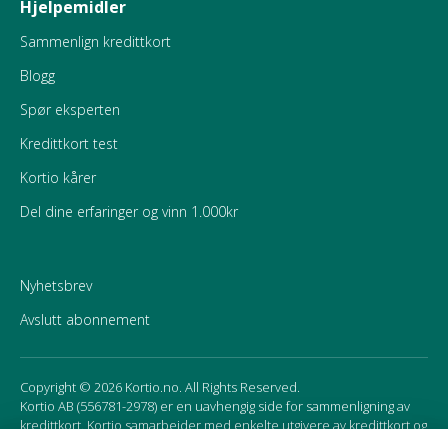
Hjelpemidler
Sammenlign kredittkort
Blogg
Spør eksperten
Kredittkort test
Kortio kårer
Del dine erfaringer og vinn 1.000kr
Nyhetsbrev
Avslutt abonnement
Copyright © 2026 Kortio.no. All Rights Reserved.
Kortio AB (556781-2978) er en uavhengig side for sammenligning av
kredittkort. Kortio samarbeider med enkelte utgivere av kredittkort og
mottar godtgjørelse for affiliate marketing. Det kan påvirke