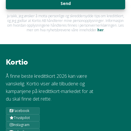
Send
Ja takk, jeg ønsker å motta personlige og skreddersydde tips om kredittkort,
og jeg godtar at Kortio AB håndterer mine personopplysninger. Informasjon
om hvordan opplysningene håndteres finnes i personvernerklæringen. Les
mer om hva nyhetsbrevene våre inneholder
her
.
Kortio
Å finne beste kredittkort 2026 kan være
vanskelig. Kortio viser alle tilbudene og
kampanjene på kredittkort-markedet for at
du skal finne det rette.
Facebook
Trustpilot
Instagram