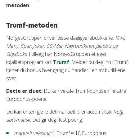
metoden
.
Trumf-metoden
NorgesGruppen driver disse dagligvarebutikkene:
Kiwi
,
Meny, Spar, Joker, CC-Mat, Nærbutikken, Jacob's og
Gigaboks
. I tillegg har NorgesGruppen et eget
lojalitetsprogram kalt
Trumf
. Melder du deg inn i Trumf,
tjener du bonus hver gang du handler i en av butikkene
over.
Dette er cluet:
Du kan veksle Trumf-bonusen i ekstra
Eurobonus-poeng.
Du kan enten gjøre det manuelt eller automatisk.
Velg
automatisk
. Det gir deg flest poeng:
manuell veksling:
1 Trumf = 10 Eurobonus