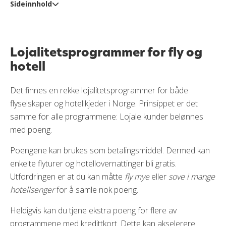
Sideinnhold
Lojalitetsprogrammer for fly og hotell
Norwegian Reward
Lojalitetsprogrammer for fly og
Sjekk tilbudene fra Norwegians partnere
hotell
SAS Eurobonus
Mer bonus med Trumf Kredittkort
Det finnes en rekke lojalitetsprogrammer for både
flyselskaper og hotellkjeder i Norge. Prinsippet er det
Trumf Netthandel for alle andre kjøp
samme for alle programmene: Lojale kunder belønnes
Strawberry-hotellene
med poeng.
Lett å bli hektet
Poengene kan brukes som betalingsmiddel. Dermed kan
enkelte flyturer og hotellovernattinger bli gratis.
Utfordringen er at du kan måtte
fly mye
eller
sove i mange
hotellsenger
for å samle nok poeng.
Heldigvis kan du tjene ekstra poeng for flere av
programmene med kredittkort. Dette kan akselerere