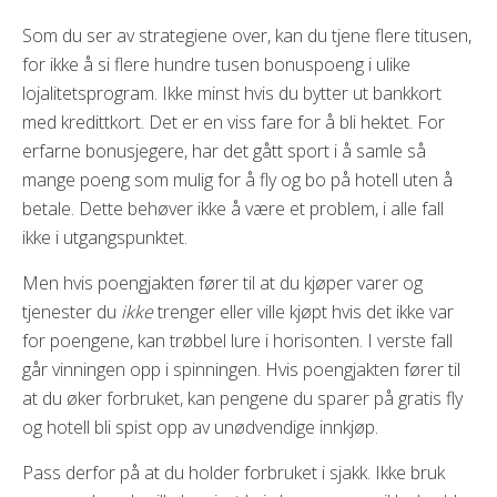
Som du ser av strategiene over, kan du tjene flere titusen,
for ikke å si flere hundre tusen bonuspoeng i ulike
lojalitetsprogram. Ikke minst hvis du bytter ut bankkort
med kredittkort. Det er en viss fare for å bli hektet. For
erfarne bonusjegere, har det gått sport i å samle så
mange poeng som mulig for å fly og bo på hotell uten å
betale. Dette behøver ikke å være et problem, i alle fall
ikke i utgangspunktet.
Men hvis poengjakten fører til at du kjøper varer og
tjenester du
ikke
trenger eller ville kjøpt hvis det ikke var
for poengene, kan trøbbel lure i horisonten. I verste fall
går vinningen opp i spinningen. Hvis poengjakten fører til
at du øker forbruket, kan pengene du sparer på gratis fly
og hotell bli spist opp av unødvendige innkjøp.
Pass derfor på at du holder forbruket i sjakk. Ikke bruk