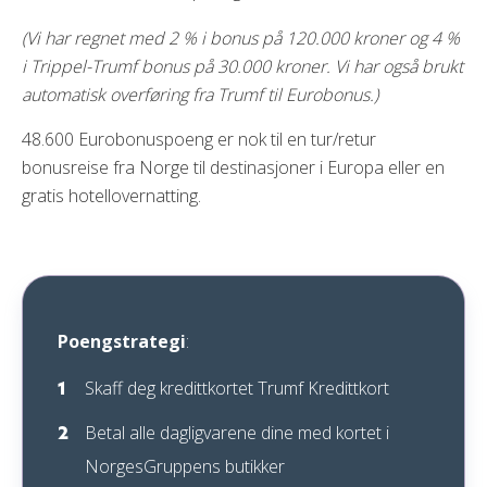
(Vi har regnet med 2 % i bonus på 120.000 kroner og 4 %
i Trippel-Trumf bonus på 30.000 kroner. Vi har også brukt
automatisk overføring fra Trumf til Eurobonus.)
48.600 Eurobonuspoeng er nok til en tur/retur
bonusreise fra Norge til destinasjoner i Europa eller en
gratis hotellovernatting.
Poengstrategi
:
Skaff deg kredittkortet Trumf Kredittkort
Betal alle dagligvarene dine med kortet i
NorgesGruppens butikker