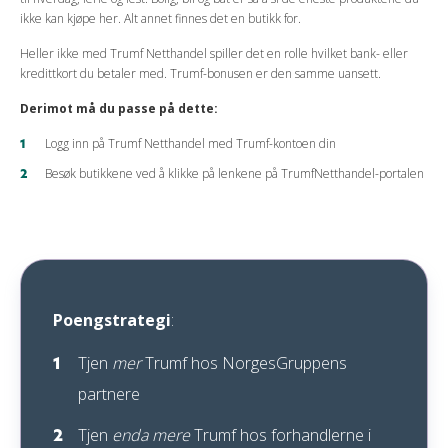
ikke kan kjøpe her. Alt annet finnes det en butikk for.
Heller ikke med Trumf Netthandel spiller det en rolle hvilket bank- eller
kredittkort du betaler med. Trumf-bonusen er den samme uansett.
Derimot må du passe på dette:
Logg inn på Trumf Netthandel med Trumf-kontoen din
Besøk butikkene ved å klikke på lenkene på TrumfNetthandel-portalen
Poengstrategi
:
Tjen
mer
Trumf hos NorgesGruppens
partnere
Tjen
enda mere
Trumf hos forhandlerne i