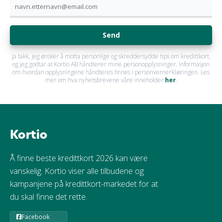
Send
Ja takk, jeg ønsker å motta personlige og skreddersydde tips om kredittkort,
og jeg godtar at Kortio AB håndterer mine personopplysninger. Informasjon
om hvordan opplysningene håndteres finnes i personvernerklæringen. Les
mer om hva nyhetsbrevene våre inneholder
her
.
Kortio
Å finne beste kredittkort 2026 kan være
vanskelig. Kortio viser alle tilbudene og
kampanjene på kredittkort-markedet for at
du skal finne det rette.
Facebook