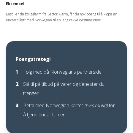
Eksempel
:
Bestiller du boligalarm fra Sector Alarm, får du nok poeng til å kjøpe en
enveisbillett med Norwegian til en lang rekke destinasjoner.
Poengstrategi
:
Følg med på Norwegians partnerside
Slå til på tilbud på varer og tjenester du
trenger
Betal med Norwegian-kortet
(hvis mulig)
for
å tjene enda litt mer