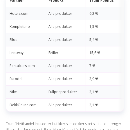
Partner
Produkt
Trumf-bonus
Hotels.com
Alle produkter
6,2 %
Komplett.no
Alle produkter
1,5 %
Ellos
Alle produkter
5,4 %
Lensway
Briller
15,6 %
Rentalcars.com
Alle produkter
7 %
Eurodel
Alle produkter
3,9 %
Nike
Fullprisprodukter
3,1 %
DekkOnline.com
Alle produkter
3,1 %
Trumf Netthandel inkluderer butikker som dekker stort sett alt du trenger
til hverdag, ferie og fest. Bolig, bil og båt er så å si de eneste produktene du