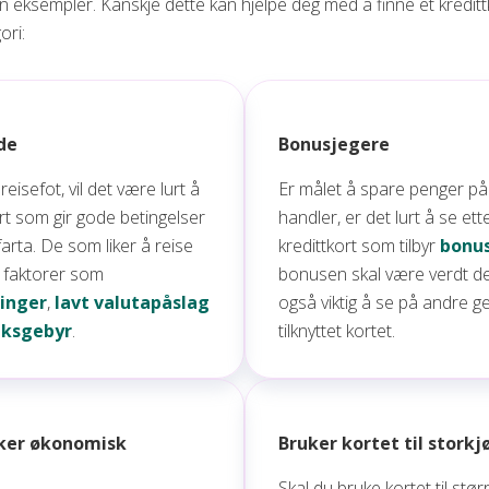
 eksempler. Kanskje dette kan hjelpe deg med å finne et kredit
ori:
de
Bonusjegere
reisefot, vil det være lurt å
Er målet å spare penger på
ort som gir gode betingelser
handler, er det lurt å se ett
farta. De som liker å reise
kredittkort som tilbyr
bonu
r faktorer som
bonusen skal være verdt det
ringer
,
lavt valutapåslag
også viktig å se på andre g
aksgebyr
.
tilknyttet kortet.
ker økonomisk
Bruker kortet til storkj
Skal du bruke kortet til stø