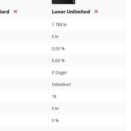
dard
Lunar Unlimited
1 788 kr
0 kr
0,00 %
0,00 %
0 Dager
Debetkort
18
0 kr
0 %