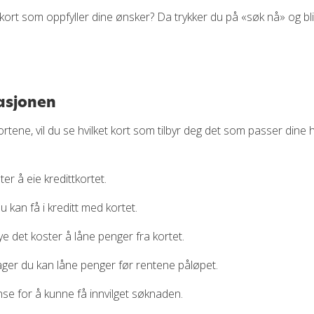
tkort som oppfyller dine ønsker? Da trykker du på «søk nå» og bli
masjonen
ortene, vil du se hvilket kort som tilbyr deg det som passer dine
er å eie kredittkortet.
 kan få i kreditt med kortet.
mye det koster å låne penger fra kortet.
dager du kan låne penger før rentene påløpet.
nse for å kunne få innvilget søknaden.