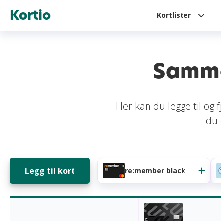
Kortio
Kortlister
Samme
Her kan du legge til og
du 
Legg til kort
re:member black