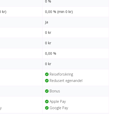
0 %
 kr)
0,00 % (min 0 kr)
Ja
0 kr
0 kr
0,00 %
0 kr
Reiseforsikring
Redusert egenandel
Bonus
Apple Pay
y
Google Pay