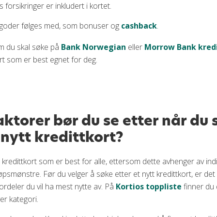
s forsikringer er inkludert i kortet.
 goder følges med, som bonuser og
cashback
.
om du skal søke på
Bank Norwegian
eller
Morrow Bank kred
rt som er best egnet for deg.
aktorer bør du se etter når du 
 nytt kredittkort?
t kredittkort som er best for alle, ettersom dette avhenger av indi
psmønstre. Før du velger å søke etter et nytt kredittkort, er det 
 fordeler du vil ha mest nytte av. På
Kortios toppliste
finner du
er kategori.