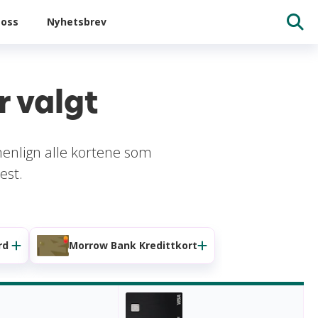
oss
Nyhetsbrev
 valgt
menlign alle kortene som
est.
rd
Morrow Bank Kredittkort