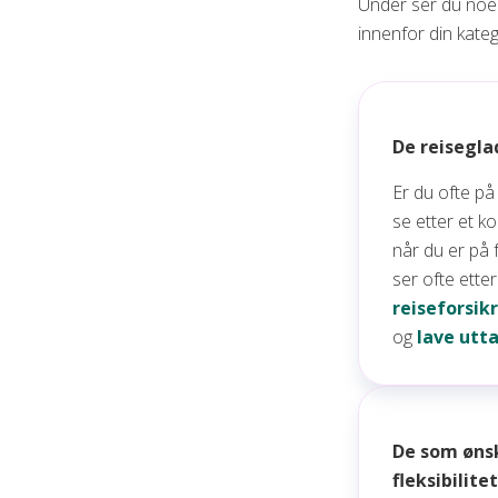
Under ser du noen
innenfor din kateg
De reisegla
Er du ofte på 
se etter et k
når du er på 
ser ofte ette
reiseforsik
og
lave utt
De som øns
fleksibilitet