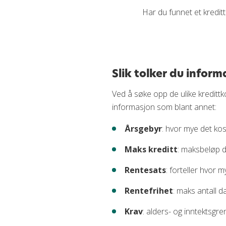
Har du funnet et kredit
Slik tolker du infor
Ved å søke opp de ulike kredittk
informasjon som blant annet:
Årsgebyr
: hvor mye det kost
Maks kreditt
: maksbeløp du
Rentesats
: forteller hvor 
Rentefrihet
: maks antall 
Krav
: alders- og inntektsgre