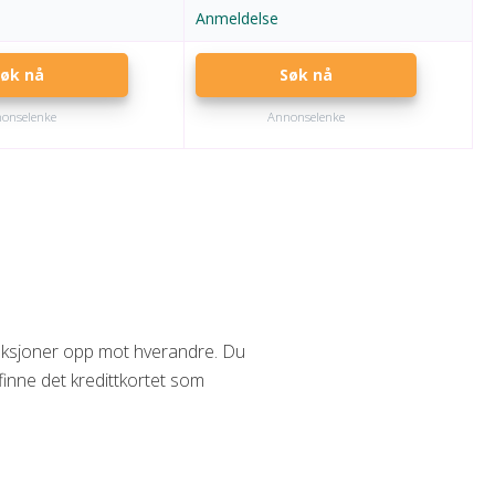
Anmeldelse
øk nå
Søk nå
onselenke
Annonselenke
unksjoner opp mot hverandre. Du
 finne det kredittkortet som