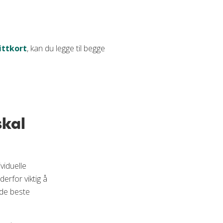
ittkort
, kan du legge til begge
skal
viduelle
derfor viktig å
 de beste