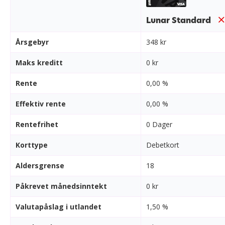
Lunar Standard
Årsgebyr
348 kr
Maks kreditt
0 kr
Rente
0,00 %
Effektiv rente
0,00 %
Rentefrihet
0 Dager
Korttype
Debetkort
Aldersgrense
18
Påkrevet månedsinntekt
0 kr
Valutapåslag i utlandet
1,50 %