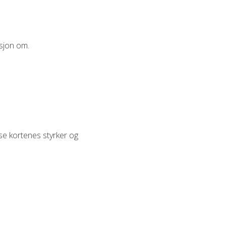
asjon om.
 se kortenes styrker og