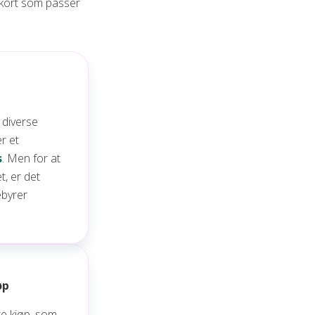
tkort som passer
 diverse
er et
s
. Men for at
, er det
ebyrer
øp
rre kjøp, som