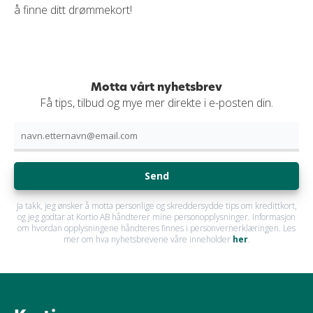
å finne ditt drømmekort!
Motta vårt nyhetsbrev
Få tips, tilbud og mye mer direkte i e-posten din.
Send
Ja takk, jeg ønsker å motta personlige og skreddersydde tips om kredittkort,
og jeg godtar at Kortio AB håndterer mine personopplysninger. Informasjon
om hvordan opplysningene håndteres finnes i personvernerklæringen. Les
mer om hva nyhetsbrevene våre inneholder
her
.