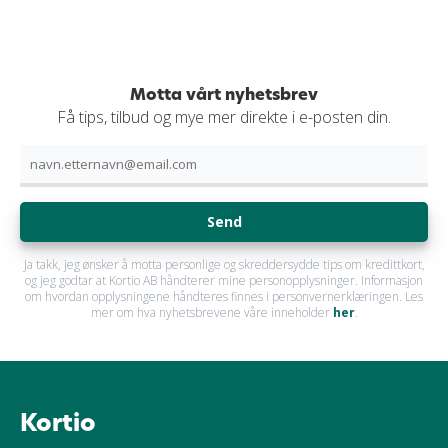
Motta vårt nyhetsbrev
Få tips, tilbud og mye mer direkte i e-posten din.
Send
Ja takk, jeg ønsker å motta personlige og skreddersydde tips om kredittkort,
og jeg godtar at Kortio AB håndterer mine personopplysninger. Informasjon
om hvordan opplysningene håndteres finnes i personvernerklæringen. Les
mer om hva nyhetsbrevene våre inneholder
her
.
Kortio