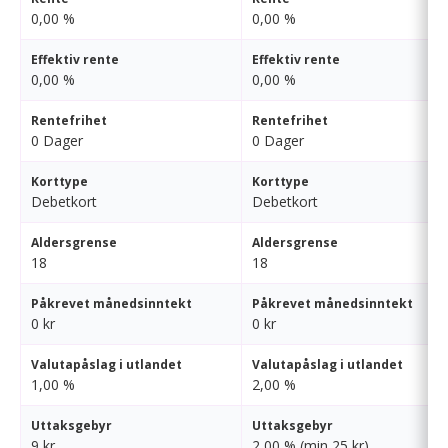
0,00 %
0,00 %
Effektiv rente
Effektiv rente
0,00 %
0,00 %
Rentefrihet
Rentefrihet
0 Dager
0 Dager
Korttype
Korttype
Debetkort
Debetkort
Aldersgrense
Aldersgrense
18
18
Påkrevet månedsinntekt
Påkrevet månedsinntekt
0 kr
0 kr
Valutapåslag i utlandet
Valutapåslag i utlandet
1,00 %
2,00 %
Uttaksgebyr
Uttaksgebyr
9 kr
2,00 % (min 25 kr)