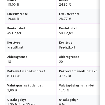
18,00 %
24,90 %
Effektiv rente
Effektiv rente
19,66 %
28,77 %
Rentefrihet
Rentefrihet
45 Dager
50 Dager
Korttype
Korttype
Kredittkort
Kredittkort
Aldersgrense
Aldersgrense
18
20
Påkrevet månedsinntekt
Påkrevet månedsinntekt
8 333 kr
4 167 kr
Valutapåslag i utlandet
Valutapåslag i utlandet
2,00 %
1,75 %
Uttaksgebyr
Uttaksgebyr
1,50 % (min 25 kr)
0 %