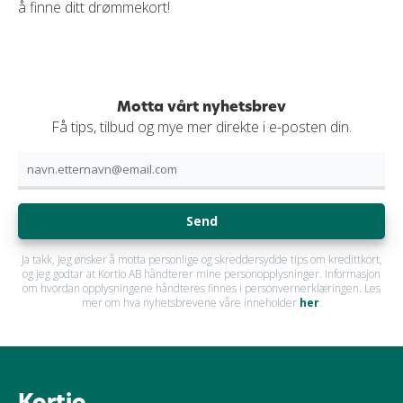
å finne ditt drømmekort!
Motta vårt nyhetsbrev
Få tips, tilbud og mye mer direkte i e-posten din.
Send
Ja takk, jeg ønsker å motta personlige og skreddersydde tips om kredittkort,
og jeg godtar at Kortio AB håndterer mine personopplysninger. Informasjon
om hvordan opplysningene håndteres finnes i personvernerklæringen. Les
mer om hva nyhetsbrevene våre inneholder
her
.
Kortio