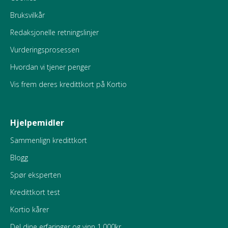
Bruksvilkår
Redaksjonelle retningslinjer
Vurderingsprosessen
Hvordan vi tjener penger
Vis frem deres kredittkort på Kortio
Hjelpemidler
Sammenlign kredittkort
Blogg
Spør eksperten
Kredittkort test
Kortio kårer
Del dine erfaringer og vinn 1.000kr