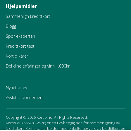
Hjelpemidler
Sammenlign kredittkort
Blogg
Spør eksperten
Kredittkort test
Kortio kårer
Del dine erfaringer og vinn 1.000kr
Nyhetsbrev
Avslutt abonnement
Copyright © 2026 Kortio.no. All Rights Reserved.
Kortio AB (556781-2978) er en uavhengig side for sammenligning av
kredittkort. Kortio samarbeider med enkelte utgivere av kredittkort og