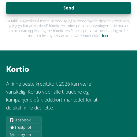
Send
Ja takk, jeg ønsker å motta personlige og skreddersydde tips om kredittkort,
og jeg godtar at Kortio AB håndterer mine personopplysninger. Informasjon
om hvordan opplysningene håndteres finnes i personvernerklæringen. Les
mer om hva nyhetsbrevene våre inneholder
her
.
Kortio
Å finne beste kredittkort 2026 kan være
vanskelig. Kortio viser alle tilbudene og
kampanjene på kredittkort-markedet for at
du skal finne det rette.
Facebook
Trustpilot
Instagram