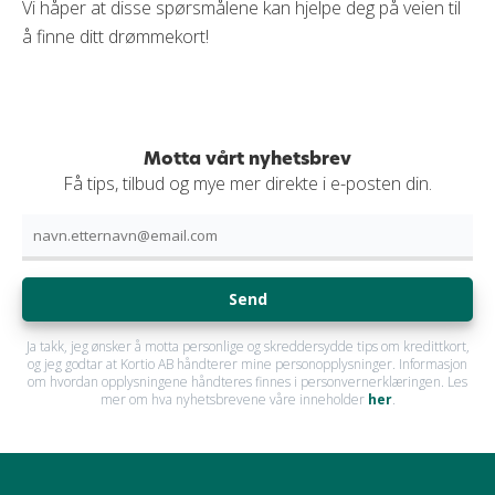
Vi håper at disse spørsmålene kan hjelpe deg på veien til
å finne ditt drømmekort!
Motta vårt nyhetsbrev
Få tips, tilbud og mye mer direkte i e-posten din.
Send
Ja takk, jeg ønsker å motta personlige og skreddersydde tips om kredittkort,
og jeg godtar at Kortio AB håndterer mine personopplysninger. Informasjon
om hvordan opplysningene håndteres finnes i personvernerklæringen. Les
mer om hva nyhetsbrevene våre inneholder
her
.