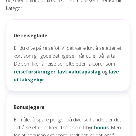
deg med å finne et kredittkort som passer innenfor din
kategori:
De reiseglade
Er du ofte på reisefot, vil det være lurt å se etter et
kort som gir gode betingelser når du er på farta.
De som liker å reise ser ofte etter faktorer som
reiseforsikringer
,
lavt valutapåslag
og
lave
uttaksgebyr
.
Bonusjegere
Er målet å spare penger på diverse handler, er det
lurt å se etter et kredittkort som tilbyr
bonus
. Men
for at bonusen skal være verdt det, er det også