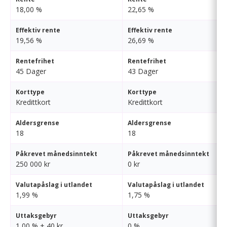
18,00 %
22,65 %
Effektiv rente
Effektiv rente
19,56 %
26,69 %
Rentefrihet
Rentefrihet
45 Dager
43 Dager
Korttype
Korttype
Kredittkort
Kredittkort
Aldersgrense
Aldersgrense
18
18
Påkrevet månedsinntekt
Påkrevet månedsinntekt
250 000 kr
0 kr
Valutapåslag i utlandet
Valutapåslag i utlandet
1,99 %
1,75 %
Uttaksgebyr
Uttaksgebyr
1,00 % + 40 kr
0 %